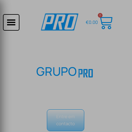
0
€
0.00
GRUPO
Especialistas em Electronica e Electricidade
Entre em
contacto