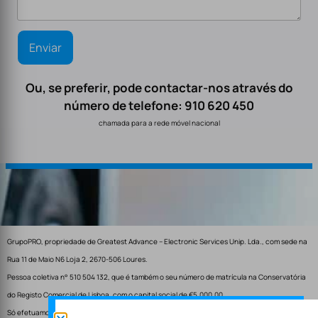
Ou, se preferir, pode contactar-nos através do
número de telefone: 910 620 450
chamada para a rede móvel nacional
GrupoPRO, propriedade de Greatest Advance – Electronic Services Unip. Lda., com sede na
Rua 11 de Maio N6 Loja 2, 2670-506 Loures.
Pessoa coletiva n° 510 504 132, que é também o seu número de matrícula na Conservatória
do Registo Comercial de Lisboa, com o capital social de €5.000,00.
Só efetuamos entregas em Portugal.