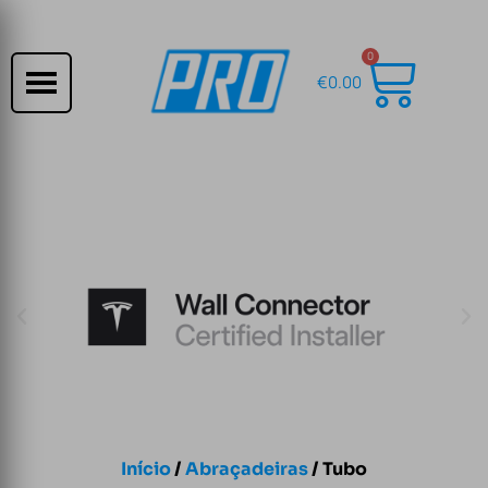
0
€
0.00
Início
/
Abraçadeiras
/ Tubo