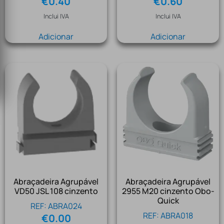
€
0.40
€
0.60
Inclui IVA
Inclui IVA
Adicionar
Adicionar
Abraçadeira Agrupável
Abraçadeira Agrupável
VD50 JSL 108 cinzento
2955 M20 cinzento Obo-
Quick
REF: ABRA024
REF: ABRA018
€
0.00