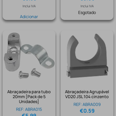
Inclui IVA
Inclui IVA
Esgotado
Adicionar
Abraçadeira para tubo
Abraçadeira Agrupável
20mm [Pack de 5
VD20 JSL 104 cinzento
Unidades]
REF: ABRA009
REF: ABRA015
€
0.59
€
5.99