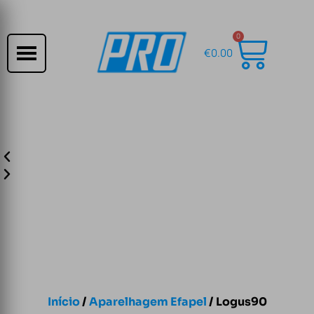
0
€
0.00
Início
/
Aparelhagem Efapel
/ Logus90