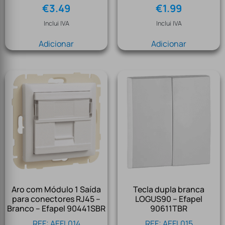
€
3.49
€
1.99
Inclui IVA
Inclui IVA
Adicionar
Adicionar
Aro com Módulo 1 Saída
Tecla dupla branca
para conectores RJ45 –
LOGUS90 – Efapel
Branco – Efapel 90441SBR
90611TBR
REF: AEFL014
REF: AEFL015