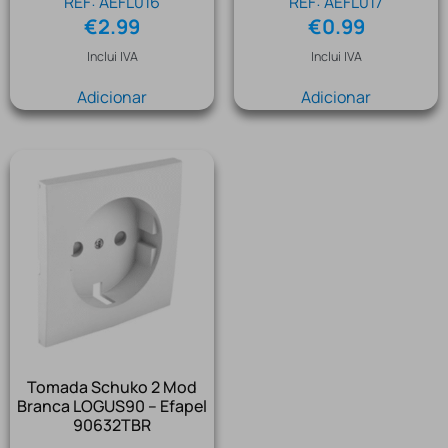
REF: AEFL016
REF: AEFL017
€
2.99
€
0.99
Inclui IVA
Inclui IVA
Adicionar
Adicionar
Tomada Schuko 2 Mod
Branca LOGUS90 – Efapel
90632TBR