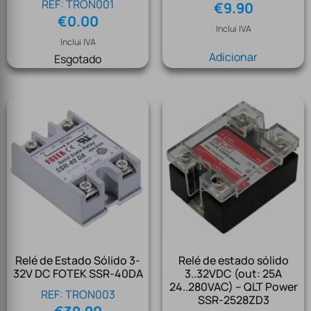
REF: TRON001
€
9.90
€
0.00
Inclui IVA
Inclui IVA
Adicionar
Esgotado
Relé de Estado Sólido 3-
Relé de estado sólido
32V DC FOTEK SSR-40DA
3..32VDC (out: 25A
24..280VAC) – QLT Power
REF: TRON003
SSR-2528ZD3