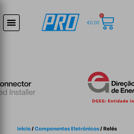
0
€
0.00
Início
/
Componentes Eletrónicos
/ Relés