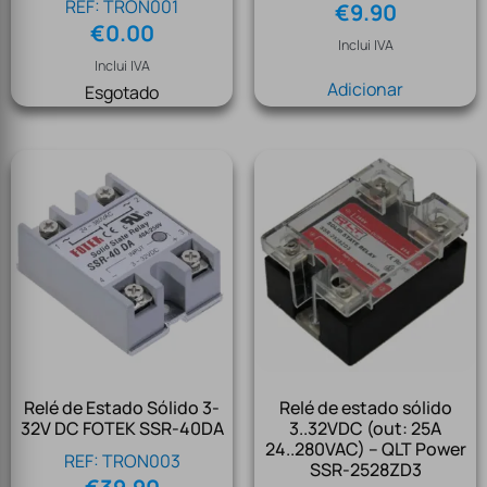
REF: TRON001
€
9.90
€
0.00
Inclui IVA
Inclui IVA
Adicionar
Esgotado
Relé de Estado Sólido 3-
Relé de estado sólido
32V DC FOTEK SSR-40DA
3..32VDC (out: 25A
24..280VAC) – QLT Power
REF: TRON003
SSR-2528ZD3