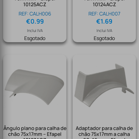
10125ACZ
10124ACZ
REF: CALH006
REF: CALH007
€
0.99
€
1.69
Inclui IVA
Inclui IVA
Esgotado
Esgotado
Ângulo plano para calha de
Adaptador para calha de
chão 75x17mm – Efapel
chão 75x17mm a calha