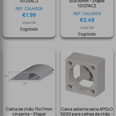
10123ACZ
60x16mm – Efapel
10127ACZ
REF: CALH008
REF: CALH009
€
1.99
€
2.49
Inclui IVA
Inclui IVA
Esgotado
Esgotado
Calha de chão 75x17mm
Caixa saliente serie APOLO
cinzenta – Efapel
5000 para calhas de chão –