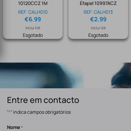
10120CCZ 1M
Efapel 10997ACZ
REF: CALH010
REF: CALH013
€
6.99
€
2.99
Inclui IVA
Inclui IVA
Esgotado
Esgotado
Entre em contacto
"
" indica campos obrigatórios
*
Nome
*