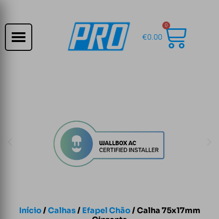
0
€
0.00
Início
/
Calhas
/
Efapel Chão
/ Calha 75x17mm