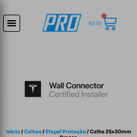
0
€
0.00
Início
/
Calhas
/
Efapel Proteção
/ Calha 25x30mm