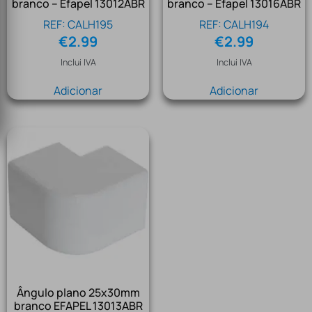
branco – Efapel 13012ABR
branco – Efapel 13016ABR
REF: CALH195
REF: CALH194
€
2.99
€
2.99
Inclui IVA
Inclui IVA
Adicionar
Adicionar
Ângulo plano 25x30mm
branco EFAPEL 13013ABR