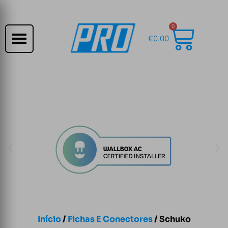
0
€
0.00
Início
/
Fichas E Conectores
/ Schuko