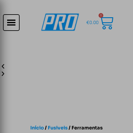
0
€
0.00
Início
/
Fusiveis
/ Ferramentas