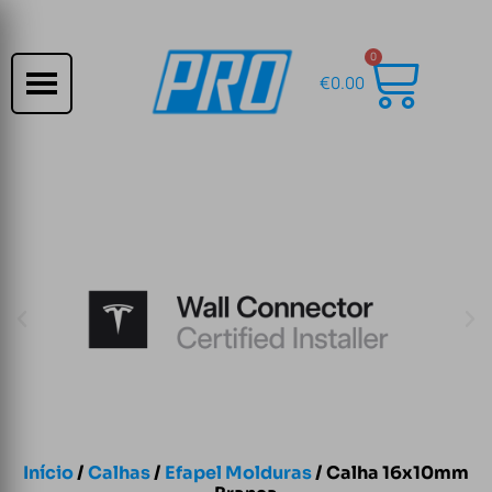
0
€
0.00
Início
/
Calhas
/
Efapel Molduras
/ Calha 16x10mm