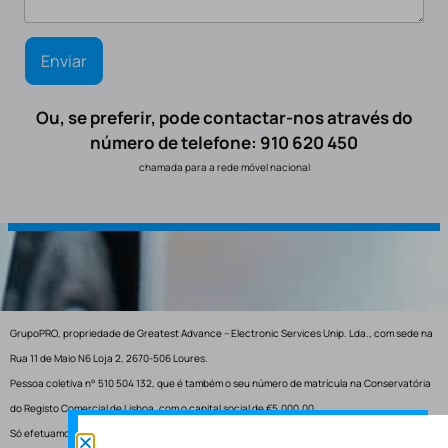
Ou, se preferir, pode contactar-nos através do
número de telefone: 910 620 450
chamada para a rede móvel nacional
GrupoPRO, propriedade de Greatest Advance – Electronic Services Unip. Lda., com sede na
Rua 11 de Maio N6 Loja 2, 2670-506 Loures.
Pessoa coletiva n° 510 504 132, que é também o seu número de matrícula na Conservatória
do Registo Comercial de Lisboa, com o capital social de €5.000,00.
Só efetuamos entregas em Portugal.