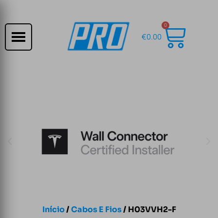
0
€
0.00
Início
/
Cabos E Fios
/ H03VVH2-F