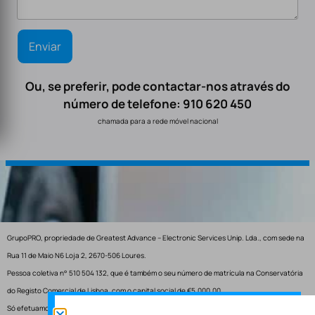
Ou, se preferir, pode contactar-nos através do
número de telefone: 910 620 450
chamada para a rede móvel nacional
GrupoPRO, propriedade de Greatest Advance – Electronic Services Unip. Lda., com sede na
Rua 11 de Maio N6 Loja 2, 2670-506 Loures.
Pessoa coletiva n° 510 504 132, que é também o seu número de matrícula na Conservatória
do Registo Comercial de Lisboa, com o capital social de €5.000,00.
Só efetuamos entregas em Portugal.