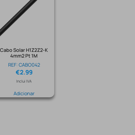
Cabo Solar H1Z2Z2-K
4mm2 Pt 1M
REF: CABO042
€
2.99
Inclui IVA
Adicionar