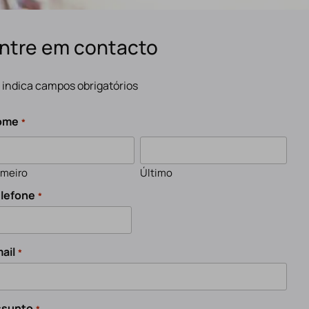
ntre em contacto
" indica campos obrigatórios
ome
*
imeiro
Último
lefone
*
ail
*
ssunto
*