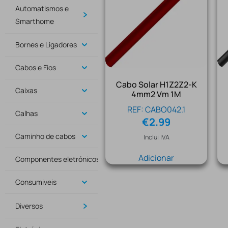
Automatismos e
Smarthome
Bornes e Ligadores
Cabos e Fios
Cabo Solar H1Z2Z2-K
Caixas
4mm2 Vm 1M
REF: CABO042.1
Calhas
€
2.99
Caminho de cabos
Inclui IVA
Adicionar
Componentes eletrónicos
Consumiveis
Diversos