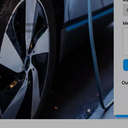
eriência
M
tamos com milhares de serviços
lizados com sucesso.
Ou