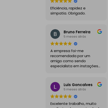
Eficiência, rapidez e
simpatia. Obrigado.
Bruno Ferreira
5 meses atrás
A empresa foi-me
recomendada por um
amigo como sendo
especialista em instações
de mobilidade elétrica e
desde o inicio foram
sempre bastante
Luis Goncalves
profissionais, comunicativos
5 meses atrás
e disponiveis para todas as
minhas dúvidas.
Excelente trabalho, muito
A instalação de tomada