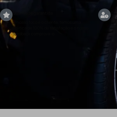
Qualidade garantida
Exp
O nosso foco é o cliente, temos uma
Con
politica de 100% de satisfação e o nosso
rea
feedback comprova-o.