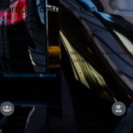
Porquê contratar-nos
O GrupoPRO pertence a um grupo empresarial com várias val
informática e programação.
Somos certificados pela DGEG, temos alvará de obras publica
um seguro de responsabilidade civil de €100.000.
Veja os nossos trabalhos
Equipa de engenharia
Téc
Disponibilizamos aos nossos clientes
Os 
acesso a serviços de engenharia, como
DG
certificados e projetos.