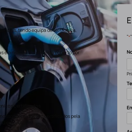
E
ências, tendo equipa de eletronica,
"
*
N
s e o nosso trabalho está coberto por
Pr
Te
nicos certificados
Em
nossos técnicos são certificados pela
EG e a ANACOM
A