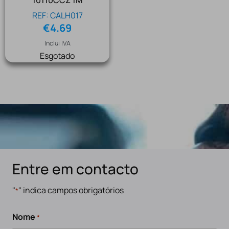
10110CCZ 1M
REF: CALH017
€
4.69
Inclui IVA
Esgotado
Entre em contacto
"
" indica campos obrigatórios
*
Nome
*