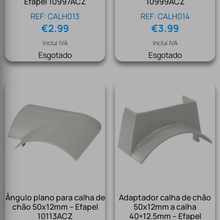
Efapel 10997ACZ
10999ACZ
REF: CALH013
REF: CALH014
€
2.99
€
3.99
Inclui IVA
Inclui IVA
Esgotado
Esgotado
Ângulo plano para calha de
Adaptador calha de chão
chão 50x12mm – Efapel
50x12mm a calha
10113ACZ
40×12.5mm – Efapel