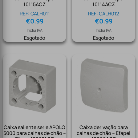
10115ACZ
10114ACZ
REF: CALH011
REF: CALH012
€
0.99
€
0.99
Inclui IVA
Inclui IVA
Esgotado
Esgotado
Caixa saliente serie APOLO
Caixa derivação para
5000 para calhas de chão –
calhas de chão – Efapel