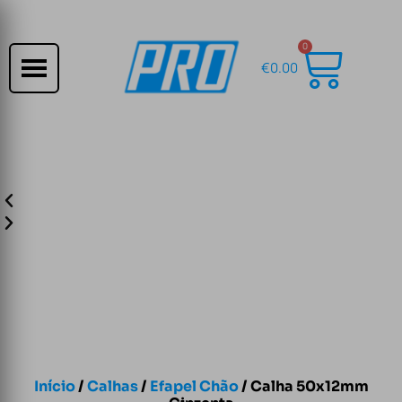
0
€
0.00
Início
/
Calhas
/
Efapel Chão
/ Calha 50x12mm