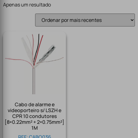
Apenas um resultado
Cabo de alarme e
videoporteiro s/ LSZH e
CPR 10 condutores
[8×0.22mm² + 2×0.75mm²]
1M
REF: CABO036