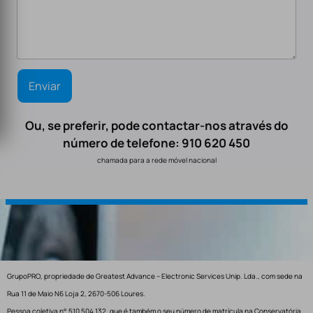
Ou, se preferir, pode contactar-nos através do
número de telefone: 910 620 450
chamada para a rede móvel nacional
GrupoPRO, propriedade de Greatest Advance – Electronic Services Unip. Lda., com sede na
Rua 11 de Maio N6 Loja 2, 2670-506 Loures.
Pessoa coletiva n° 510 504 132, que é também o seu número de matrícula na Conservatória