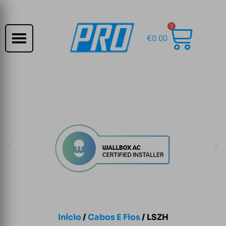
0
€
0.00
Início
/
Cabos E Fios
/ LSZH