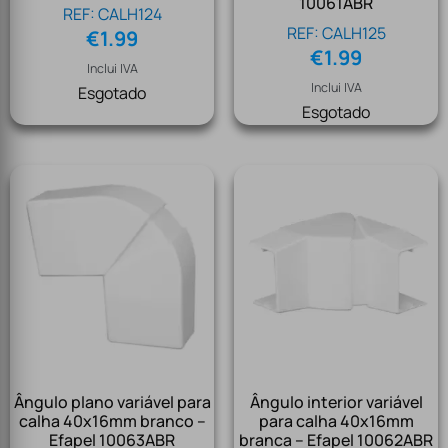
10061ABR
REF: CALH124
REF: CALH125
€
1.99
€
1.99
Inclui IVA
Inclui IVA
Esgotado
Esgotado
Ângulo plano variável para
Ângulo interior variável
calha 40x16mm branco –
para calha 40x16mm
Efapel 10063ABR
branca – Efapel 10062ABR