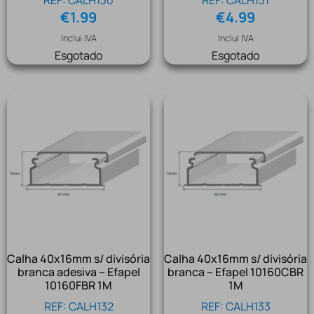
REF: CALH130
REF: CALH131
€
1.99
€
4.99
Inclui IVA
Inclui IVA
Esgotado
Esgotado
Calha 40x16mm s/ divisória
Calha 40x16mm s/ divisória
branca adesiva – Efapel
branca – Efapel 10160CBR
10160FBR 1M
1M
REF: CALH132
REF: CALH133