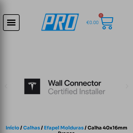
0
€
0.00
Início
/
Calhas
/
Efapel Molduras
/ Calha 40x16mm