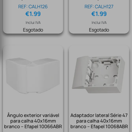
REF: CALH126
REF: CALH127
€
1.99
€
1.99
Inclui IVA
Inclui IVA
Esgotado
Esgotado
Ângulo exterior variável
Adaptador lateral Série 47
para calha 40x16mm
para calha 40x16mm
branco – Efapel 10066ABR
branco – Efapel 10068ABR