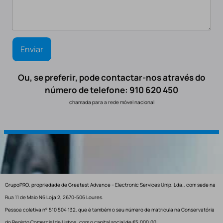
Ou, se preferir, pode contactar-nos através do
número de telefone: 910 620 450
chamada para a rede móvel nacional
GrupoPRO, propriedade de Greatest Advance – Electronic Services Unip. Lda., com sede na
Rua 11 de Maio N6 Loja 2, 2670-506 Loures.
Pessoa coletiva n° 510 504 132, que é também o seu número de matrícula na Conservatória
do Registo Comercial de Lisboa, com o capital social de €5.000,00.