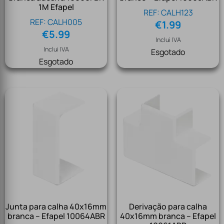
1M Efapel
REF: CALH123
REF: CALH005
€
1.99
€
5.99
Inclui IVA
Inclui IVA
Esgotado
Esgotado
Junta para calha 40x16mm
Derivação para calha
branca – Efapel 10064ABR
40x16mm branca – Efapel