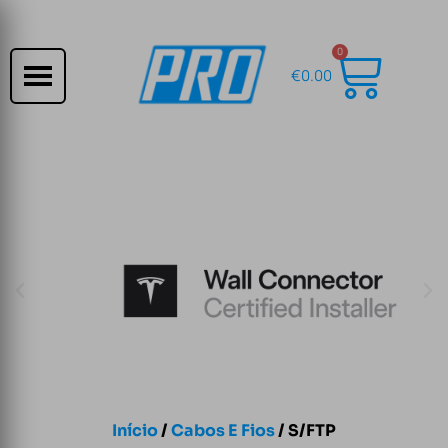
0
€
0.00
Início
/
Cabos E Fios
/ S/FTP