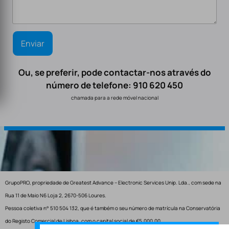
Ou, se preferir, pode contactar-nos através do
número de telefone: 910 620 450
chamada para a rede móvel nacional
GrupoPRO, propriedade de Greatest Advance – Electronic Services Unip. Lda., com sede na
Rua 11 de Maio N6 Loja 2, 2670-506 Loures.
Pessoa coletiva n° 510 504 132, que é também o seu número de matrícula na Conservatória
do Registo Comercial de Lisboa, com o capital social de €5.000,00.