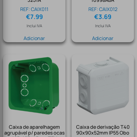
3251A
10998ABR
REF: CAIX011
REF: CAIX012
€
7.99
€
3.69
Inclui IVA
Inclui IVA
Adicionar
Adicionar
Caixa de aparelhagem
Caixa de derivação T40
agrupável p/ paredes ocas
90x90x52mm IP55 Obo