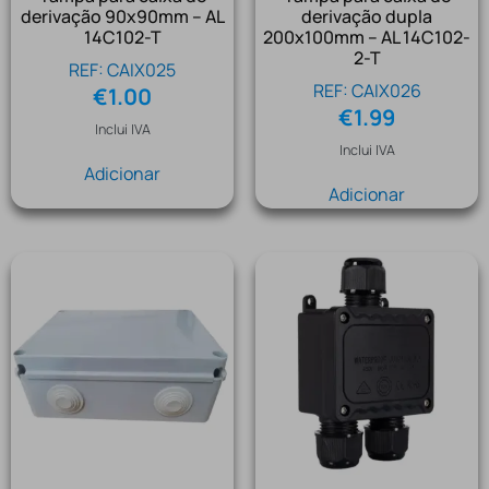
derivação 90x90mm – AL
derivação dupla
14C102-T
200x100mm – AL 14C102-
2-T
REF: CAIX025
REF: CAIX026
€
1.00
€
1.99
Inclui IVA
Inclui IVA
Adicionar
Adicionar