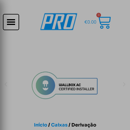
0
€
0.00
Início
/
Caixas
/ Derivação