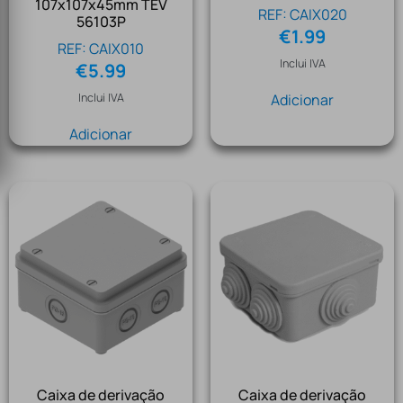
107x107x45mm TEV
REF: CAIX020
56103P
€
1.99
REF: CAIX010
Inclui IVA
€
5.99
Inclui IVA
Adicionar
Adicionar
Caixa de derivação
Caixa de derivação