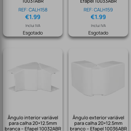
10031ABR
Efapel 10033ABR
REF: CALH158
REF: CALH159
€
1.99
€
1.99
Inclui IVA
Inclui IVA
Esgotado
Esgotado
Ângulo interior variável
Ângulo exterior variável
para calha 20×12.5mm
para calha 20×12.5mm
branca – Efapel 10032ABR
branco – Efapel 10036ABR