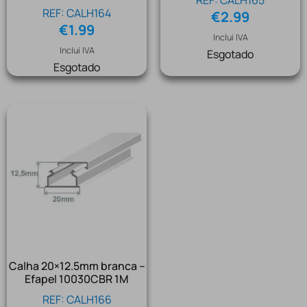
REF: CALH165
REF: CALH164
€
2.99
€
1.99
Inclui IVA
Inclui IVA
Esgotado
Esgotado
Calha 20×12.5mm branca –
Efapel 10030CBR 1M
REF: CALH166