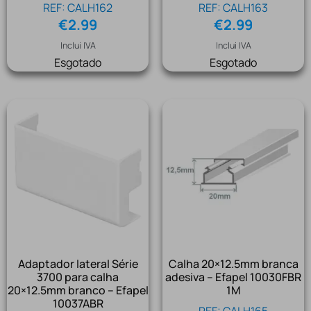
REF: CALH162
REF: CALH163
€
2.99
€
2.99
Inclui IVA
Inclui IVA
Esgotado
Esgotado
Adaptador lateral Série
Calha 20×12.5mm branca
3700 para calha
adesiva – Efapel 10030FBR
20×12.5mm branco – Efapel
1M
10037ABR