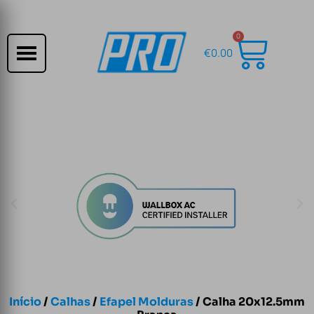
0
€
0.00
Início
/
Calhas
/
Efapel Molduras
/ Calha 20x12.5mm