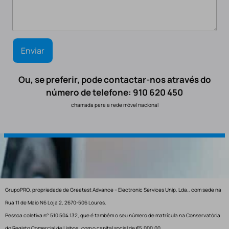
Ou, se preferir, pode contactar-nos através do
número de telefone: 910 620 450
chamada para a rede móvel nacional
GrupoPRO, propriedade de Greatest Advance – Electronic Services Unip. Lda., com sede na
Rua 11 de Maio N6 Loja 2, 2670-506 Loures.
Pessoa coletiva n° 510 504 132, que é também o seu número de matrícula na Conservatória
do Registo Comercial de Lisboa, com o capital social de €5.000,00.