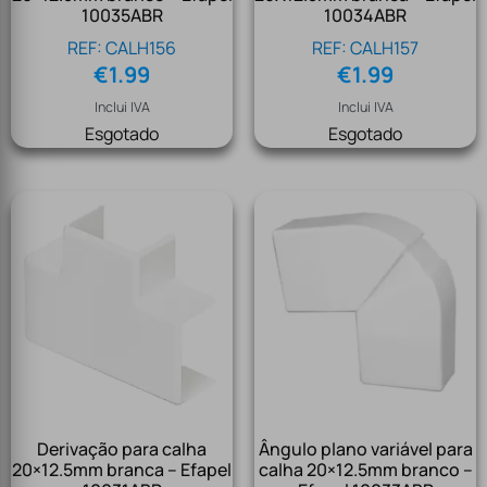
10035ABR
10034ABR
REF: CALH156
REF: CALH157
€
1.99
€
1.99
Inclui IVA
Inclui IVA
Esgotado
Esgotado
Derivação para calha
Ângulo plano variável para
20×12.5mm branca – Efapel
calha 20×12.5mm branco –