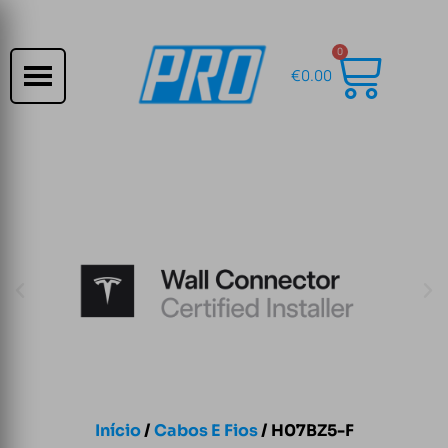
0
€
0.00
Início
/
Cabos E Fios
/ H07BZ5-F