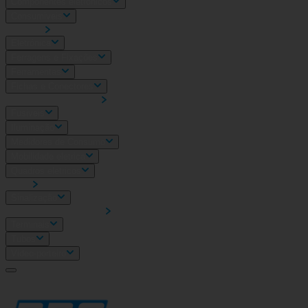
Componentes eletrónicos
Consumiveis
Diversos
Eletrónica
Ferragens e Fixações
Ferramentas
Fichas e Conectores
Fonte de Alimentação
Fusiveis
Iluminação
Medidores de Consumo
Mobilidade eletrica
Quadros eletricos
SADI
Sinalização
Sistema Wieland Podis
Terminais
Tubos
Video-porteiro