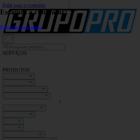
Pular para o conteúdo
Estamos a contratar!
Preencher formulário
SERVIÇOS
Eletricidade Geral
Fotovoltaicos
Video Porteiro
Mobilidade
elétrica
Sobre nós
PRODUTOS
Abraçadeiras
Aparelhagem
Aparelhagem Efapel
Aparelhagem Modular
Automatismos e Smarthome
Bornes e Ligadores
Cabos e Fios
Caixas
Calhas
Caminho de cabos