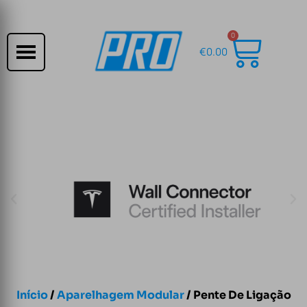
0
€
0.00
Início
/
Aparelhagem Modular
/ Pente De Ligação