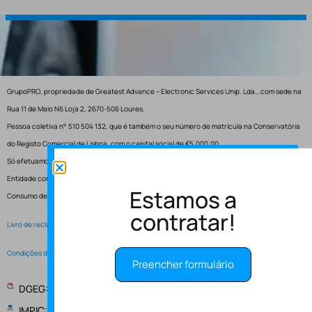
GrupoPRO, propriedade de Greatest Advance – Electronic Services Unip. Lda., com sede na
Rua 11 de Maio N6 Loja 2, 2670-506 Loures.
Pessoa coletiva n° 510 504 132, que é também o seu número de matrícula na Conservatória
do Registo Comercial de Lisboa, com o capital social de €5.000,00.
Só efetuamos entregas em Portugal.
Entidade competente para resolução de conflitos – Centro de Arbitragem de Conflitos de
Estamos a
Consumo de Lisboa.
contratar!
Livro de reclamações electrónico
Condições de Serviço
Preencher formulário
DGEG: Entidade Instaladora EI-2997
IMPIC: Alvará de obras publicas 148147 - PUB