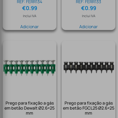
REF: FERR134
REF: FERR133
€
0.99
€
0.99
Inclui IVA
Inclui IVA
Adicionar
Adicionar
Prego para fixação a gás
Prego para fixação a gás
em betão Dewalt Ø2.6×25
em betão FGCL25 Ø2.6×25
mm
mm