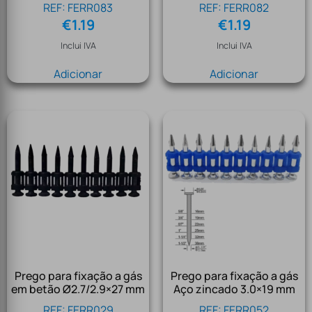
REF: FERR083
REF: FERR082
€
1.19
€
1.19
Inclui IVA
Inclui IVA
Adicionar
Adicionar
Prego para fixação a gás
Prego para fixação a gás
em betão Ø2.7/2.9×27 mm
Aço zincado 3.0×19 mm
REF: FERR029
REF: FERR052