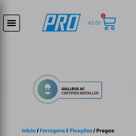
0
€
0.00
Início
/
Ferragens E Fixações
/ Pregos