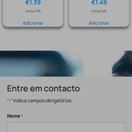
€
1.39
€
1.49
Inclui IVA
Inclui IVA
Adicionar
Adicionar
Entre em contacto
"
" indica campos obrigatórios
*
Nome
*