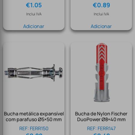
€
1.05
€
0.89
Inclui IVA
Inclui IVA
Adicionar
Adicionar
Bucha metálica expansível
Bucha de Nylon Fischer
com parafuso Ø5×50 mm
DuoPower Ø8×40 mm
REF: FERR150
REF: FERR147