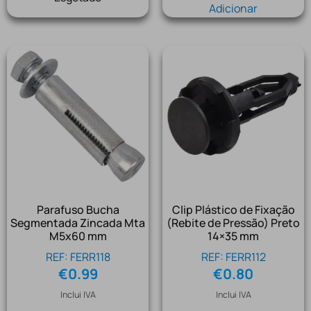
Adicionar
Parafuso Bucha
Clip Plástico de Fixação
Segmentada Zincada Mta
(Rebite de Pressão) Preto
M5x60 mm
14×35 mm
REF: FERR118
REF: FERR112
€
0.99
€
0.80
Inclui IVA
Inclui IVA