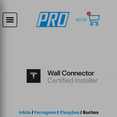
0
€
0.00
Início
/
Ferragens E Fixações
/ Buchas