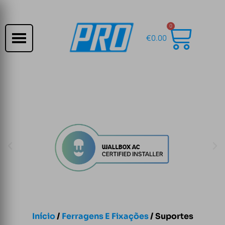
0
€
0.00
Início
/
Ferragens E Fixações
/ Suportes