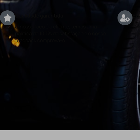
Qualidade garantida
Exp
O nosso foco é o cliente, temos uma
Con
politica de 100% de satisfação e o nosso
rea
feedback comprova-o.