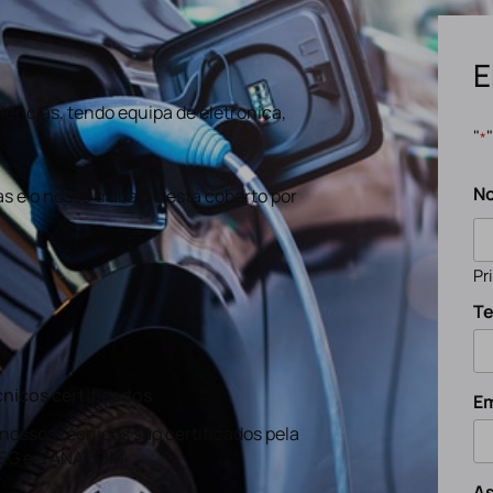
E
ências, tendo equipa de eletronica,
"
*
N
s e o nosso trabalho está coberto por
Pr
Te
nicos certificados
Em
nossos técnicos são certificados pela
EG e a ANACOM
A