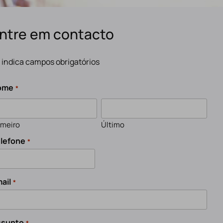
ntre em contacto
" indica campos obrigatórios
ome
*
imeiro
Último
lefone
*
ail
*
ssunto
*