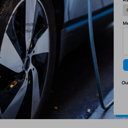
eriência
M
tamos com milhares de serviços
lizados com sucesso.
Ou