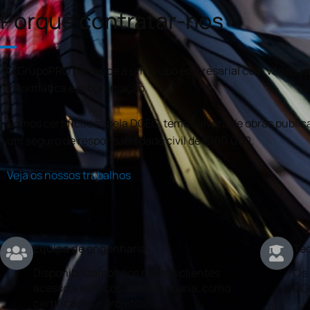
Porquê contratar-nos
O GrupoPRO pertence a um grupo empresarial com várias val
informática e programação.
Somos certificados pela DGEG, temos alvará de obras publica
um seguro de responsabilidade civil de €100.000.
Veja os nossos trabalhos
Equipa de engenharia
Téc
Disponibilizamos aos nossos clientes
Os 
acesso a serviços de engenharia, como
DG
certificados e projetos.