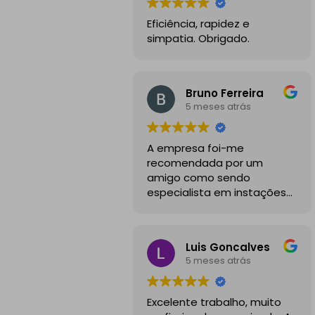
Eficiência, rapidez e
simpatia. Obrigado.
Bruno Ferreira
5 meses atrás
A empresa foi-me
recomendada por um
amigo como sendo
especialista em instações
de mobilidade elétrica e
desde o inicio foram
sempre bastante
Luis Goncalves
profissionais, comunicativos
5 meses atrás
e disponiveis para todas as
minhas dúvidas.
Excelente trabalho, muito
A instalação de tomada