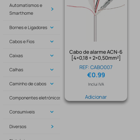
Automatismos e
Smarthome
Bornes e Ligadores
Cabos e Fios
Cabo de alarme ACN-6
Caixas
[4×0,18 + 2×0,50mm²]
REF: CABO007
Calhas
€
0.99
Caminho de cabos
Inclui IVA
Adicionar
Componentes eletrónicos
Consumiveis
Diversos