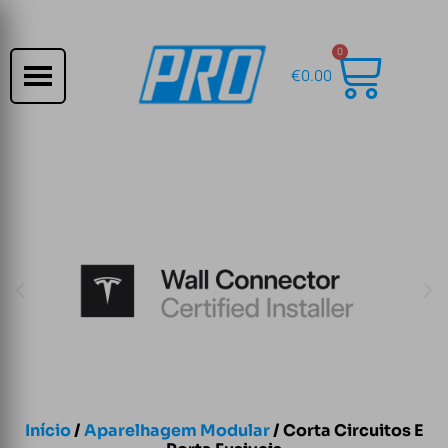
0
€
0.00
Início
/
Aparelhagem Modular
/ Corta Circuitos E