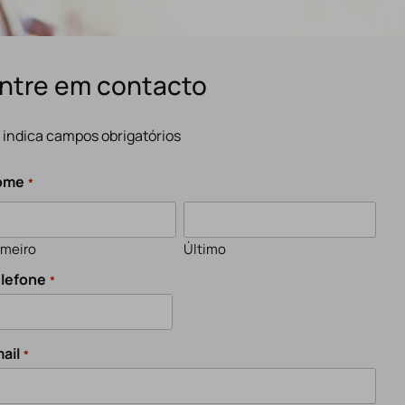
ntre em contacto
" indica campos obrigatórios
ome
*
imeiro
Último
lefone
*
ail
*