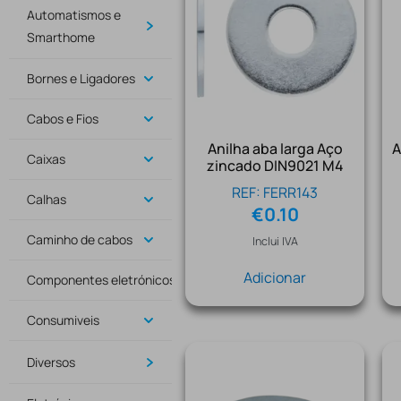
Automatismos e
Smarthome
Bornes e Ligadores
Cabos e Fios
Anilha aba larga Aço
A
Caixas
zincado DIN9021 M4
REF: FERR143
Calhas
€
0.10
Caminho de cabos
Inclui IVA
Adicionar
Componentes eletrónicos
Consumiveis
Diversos