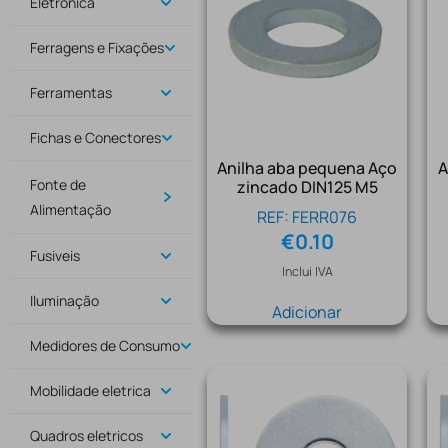
Eletrónica
Ferragens e Fixações
Ferramentas
Fichas e Conectores
Anilha aba pequena Aço
A
Fonte de
zincado DIN125 M5
Alimentação
REF: FERR076
€
0.10
Fusiveis
Inclui IVA
Iluminação
Adicionar
Medidores de Consumo
Mobilidade eletrica
Quadros eletricos