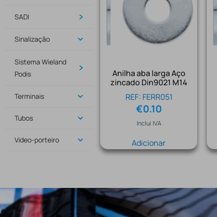
SADI
Sinalização
Sistema Wieland
Anilha aba larga Aço
Podis
zincado Din9021 M14
REF: FERR051
Terminais
€
0.10
Tubos
Inclui IVA
Video-porteiro
Adicionar