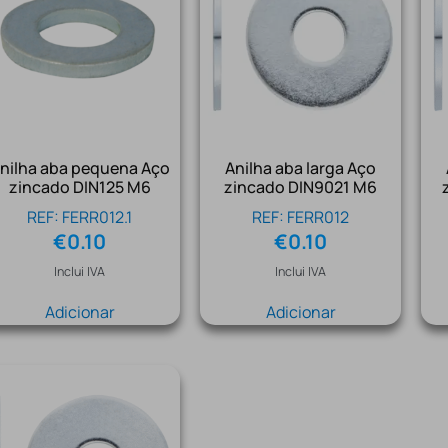
nilha aba pequena Aço
Anilha aba larga Aço
zincado DIN125 M6
zincado DIN9021 M6
REF: FERR012.1
REF: FERR012
€
0.10
€
0.10
Inclui IVA
Inclui IVA
Adicionar
Adicionar