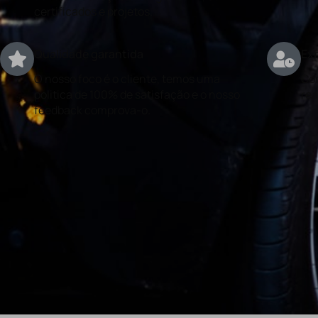
certificados e projetos.
Qualidade garantida
Exp
O nosso foco é o cliente, temos uma
Con
politica de 100% de satisfação e o nosso
rea
feedback comprova-o.