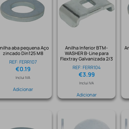
nilha aba pequena Aço
Anilha Inferior BTM-
A
zincado Din125 M8
WASHER B-Line para
Flextray Galvanizada 2/3
REF: FERR107
REF: FERR104
€
0.19
€
3.99
Inclui IVA
Inclui IVA
Adicionar
Adicionar