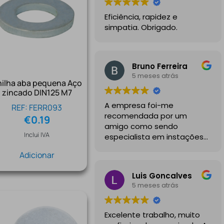
Eficiência, rapidez e
simpatia. Obrigado.
Bruno Ferreira
5 meses atrás
nilha aba pequena Aço
zincado DIN125 M7
A empresa foi-me
REF: FERR093
recomendada por um
€
0.19
amigo como sendo
Inclui IVA
especialista em instações
de mobilidade elétrica e
Adicionar
desde o inicio foram
sempre bastante
Luis Goncalves
profissionais, comunicativos
5 meses atrás
e disponiveis para todas as
minhas dúvidas.
Excelente trabalho, muito
A instalação de tomada