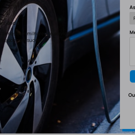
A
eriência
M
tamos com milhares de serviços
lizados com sucesso.
Ou