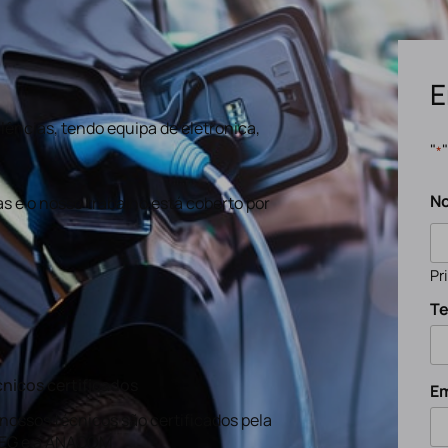
E
ências, tendo equipa de eletronica,
"
*
N
s e o nosso trabalho está coberto por
Pr
Te
nicos certificados
Em
nossos técnicos são certificados pela
EG e a ANACOM