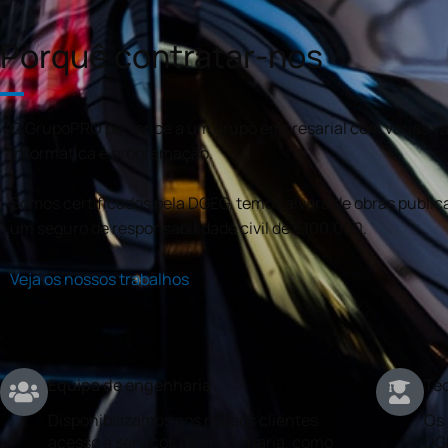
Porquê contratar-nos
O GrupoPRO pertence a um grupo empresarial com várias val
informática e programação.
Somos certificados pela DGEG, temos alvará de obras publica
um seguro de responsabilidade civil de €100.000.
Veja os nossos trabalhos
Equipa de engenharia
Téc
Disponibilizamos aos nossos clientes
Os 
acesso a serviços de engenharia, como
DG