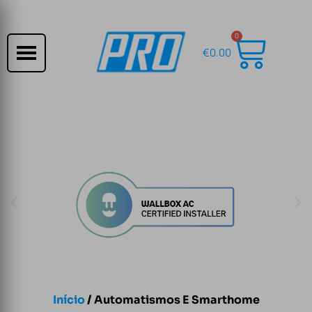
0
€
0.00
Início
/ Automatismos E Smarthome