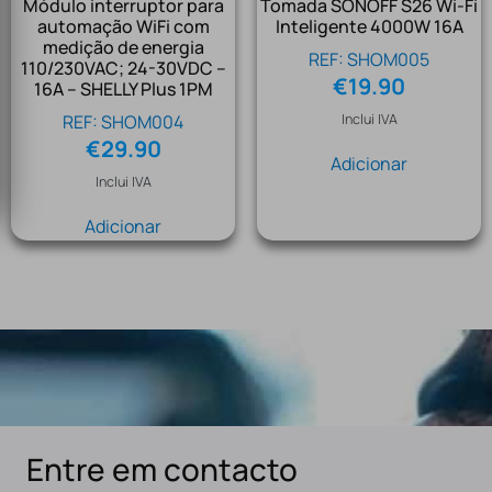
Módulo interruptor para
Tomada SONOFF S26 Wi-Fi
automação WiFi com
Inteligente 4000W 16A
medição de energia
REF: SHOM005
110/230VAC; 24-30VDC –
€
19.90
16A – SHELLY Plus 1PM
REF: SHOM004
Inclui IVA
€
29.90
Adicionar
Inclui IVA
Adicionar
Entre em contacto