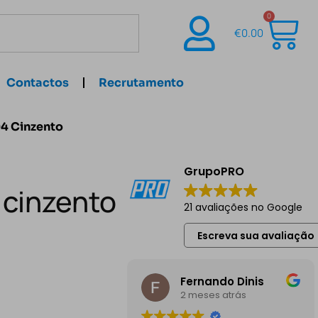
0
€
0.00
Contactos
Recrutamento
04 Cinzento
GrupoPRO
 cinzento
21 avaliações no Google
Escreva sua avaliação
Fernando Dinis
2 meses atrás