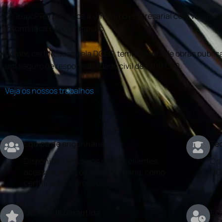
O GrupoPRO pertence a um grupo empresarial com várias val
informática e programação.
Somos certificados pela DGEG, temos alvará de obras publica
um seguro de responsabilidade civil de €100.000.
Veja os nossos trabalhos
Equipa de engenharia
Téc
Disponibilizamos aos nossos clientes
Os 
acesso a serviços de engenharia, como
DG
certificados e projetos.
Qualidade garantida
Exp