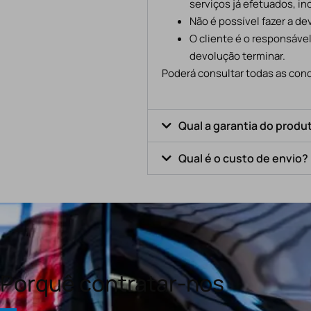
serviços já efetuados, in
Não é possível fazer a d
O cliente é o responsáve
devolução terminar.
Poderá consultar todas as cond
Qual a garantia do produ
Qual é o custo de envio?
Porquê contratar-nos