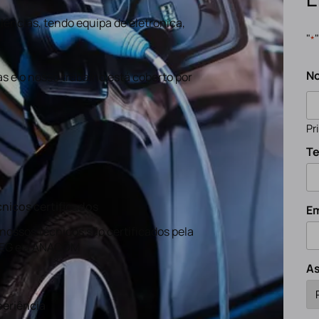
ências, tendo equipa de eletronica,
"
*
N
s e o nosso trabalho está coberto por
Pr
Te
nicos certificados
Em
nossos técnicos são certificados pela
EG e a ANACOM
A
eriência