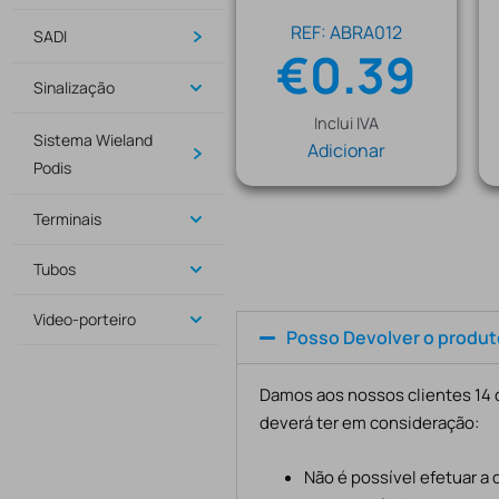
REF: ABRA012
SADI
€
0.39
Sinalização
Inclui IVA
Sistema Wieland
Adicionar
Podis
Terminais
Tubos
Video-porteiro
Posso Devolver o produ
Damos aos nossos clientes 14 d
deverá ter em consideração:
Não é possível efetuar a