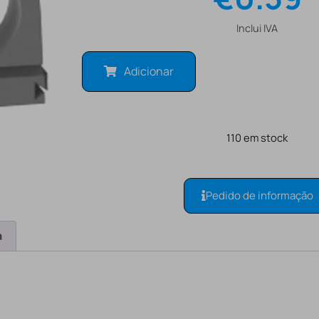
Inclui IVA
Adicionar
110 em stock
Pedido de informação
a