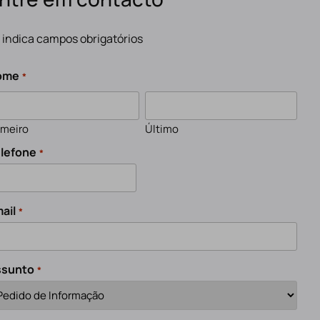
" indica campos obrigatórios
ome
*
imeiro
Último
lefone
*
ail
*
ssunto
*