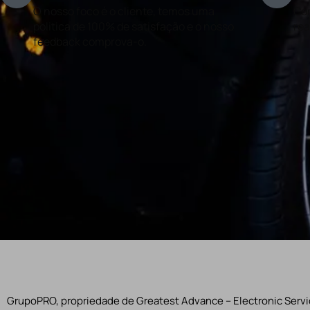
O nosso foco é o cliente, temos uma
Con
politica de 100% de satisfação e o nosso
rea
feedback comprova-o.
GrupoPRO, propriedade de Greatest Advance – Electronic Servic