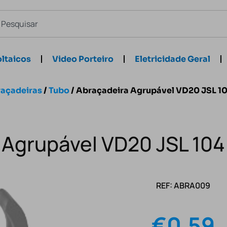
ltaicos
Video Porteiro
Eletricidade Geral
açadeiras
/
Tubo
/ Abraçadeira Agrupável VD20 JSL 1
 Agrupável VD20 JSL 104
REF: ABRA009
€
0.59