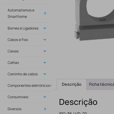
Automatismos e
Smarthome
Bornes e Ligadores
Cabos e Fios
Caixas
Calhas
Caminho de cabos
Descrição
Ficha técnic
Componentes eletrónicos
Consumiveis
Descrição
Diversos
IRO-36 / VD-20