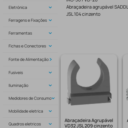
Abraçadeira agrupável SADD
Eletrónica
JSL 104 cinzento
Ferragens e Fixações
Ferramentas
Fichas e Conectores
Fonte de Alimentação
Fusiveis
Iluminação
Medidores de Consumo
Mobilidade eletrica
Abraçadeira Agrupável
Quadros eletricos
VD32 JSL 209 cinzento