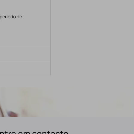
 período de
ntre em contacto