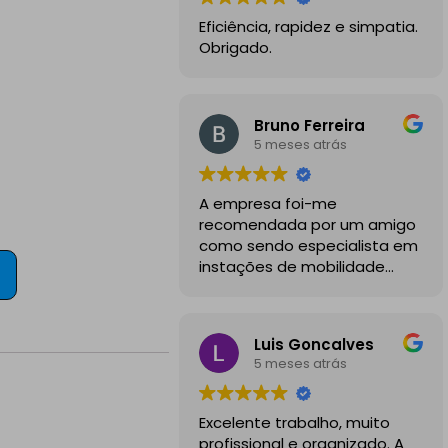
Eficiência, rapidez e simpatia.
Obrigado.
Bruno Ferreira
5 meses atrás
A empresa foi-me
recomendada por um amigo
como sendo especialista em
instações de mobilidade
elétrica e desde o inicio
foram sempre bastante
profissionais, comunicativos e
Luis Goncalves
disponiveis para todas as
5 meses atrás
minhas dúvidas.
A instalação de tomada
Excelente trabalho, muito
reforçada em garagem
profissional e organizado. A