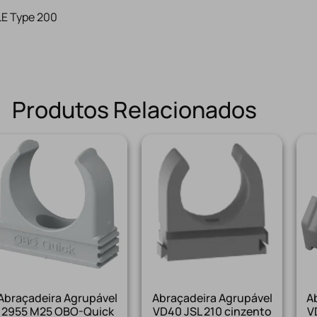
LE Type 200
Produtos Relacionados
Abraçadeira Agrupável
Abraçadeira Agrupável
A
2955 M25 OBO-Quick
VD40 JSL 210 cinzento
V