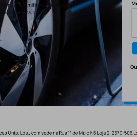
M
tamos com milhares de serviços
lizados com sucesso.
Ou
es Unip. Lda., com sede na Rua 11 de Maio N6 Loja 2, 2670-506 L