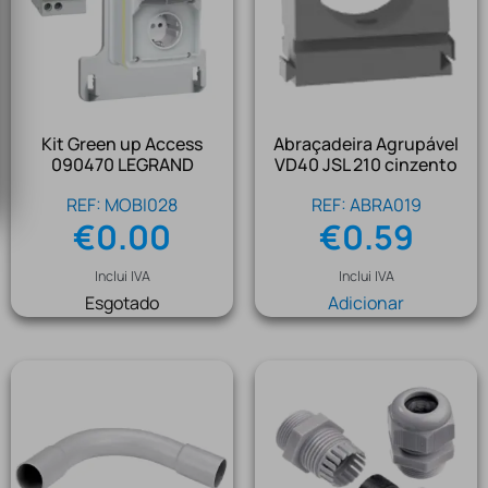
Kit Green up Access
Abraçadeira Agrupável
090470 LEGRAND
VD40 JSL 210 cinzento
REF: MOBI028
REF: ABRA019
€
0.00
€
0.59
Inclui IVA
Inclui IVA
Esgotado
Adicionar