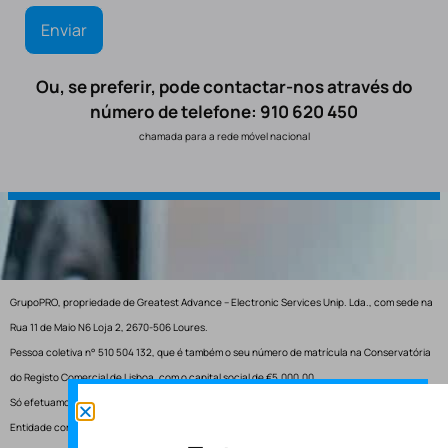
Ou, se preferir, pode contactar-nos através do
número de telefone: 910 620 450
chamada para a rede móvel nacional
GrupoPRO, propriedade de Greatest Advance – Electronic Services Unip. Lda., com sede na
Rua 11 de Maio N6 Loja 2, 2670-506 Loures.
Pessoa coletiva n° 510 504 132, que é também o seu número de matrícula na Conservatória
do Registo Comercial de Lisboa, com o capital social de €5.000,00.
Só efetuamos entregas em Portugal.
Entidade competente para resolução de conflitos – Centro de Arbitragem de Conflitos de