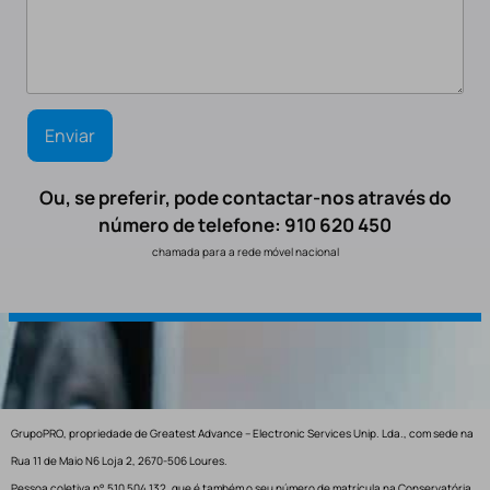
Ou, se preferir, pode contactar-nos através do
número de telefone: 910 620 450
chamada para a rede móvel nacional
GrupoPRO, propriedade de Greatest Advance – Electronic Services Unip. Lda., com sede na
Rua 11 de Maio N6 Loja 2, 2670-506 Loures.
Pessoa coletiva n° 510 504 132, que é também o seu número de matrícula na Conservatória