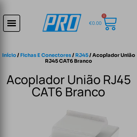
0
€
0.00
Início
/
Fichas E Conectores
/
RJ45
/ Acoplador União
RJ45 CAT6 Branco
Acoplador União RJ45
CAT6 Branco