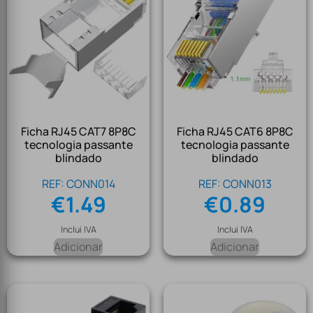
Ficha RJ45 CAT7 8P8C
Ficha RJ45 CAT6 8P8C
tecnologia passante
tecnologia passante
blindado
blindado
REF: CONN014
REF: CONN013
€
1.49
€
0.89
Inclui IVA
Inclui IVA
Adicionar
Adicionar