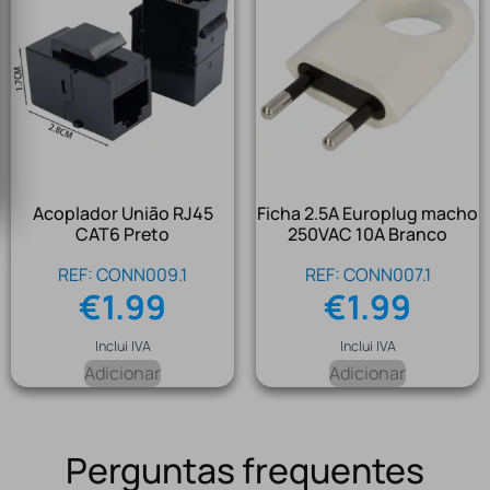
Acoplador União RJ45
Ficha 2.5A Europlug macho
CAT6 Preto
250VAC 10A Branco
REF: CONN009.1
REF: CONN007.1
€
1.99
€
1.99
Inclui IVA
Inclui IVA
Adicionar
Adicionar
Perguntas frequentes