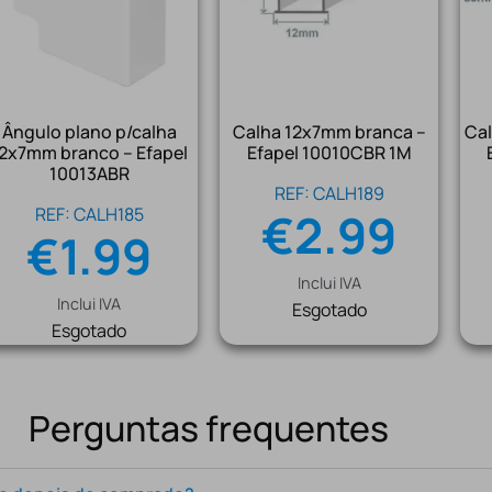
Ângulo plano p/calha
Calha 12x7mm branca –
Ca
2x7mm branco – Efapel
Efapel 10010CBR 1M
10013ABR
REF: CALH189
REF: CALH185
€
2.99
€
1.99
Inclui IVA
Inclui IVA
Esgotado
Esgotado
Perguntas frequentes