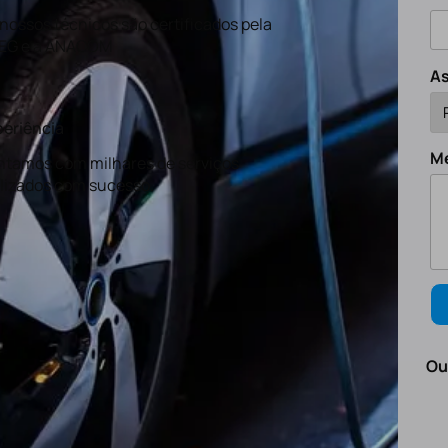
nossos técnicos são certificados pela
EG e a ANACOM
A
eriência
M
tamos com milhares de serviços
lizados com sucesso.
Ou