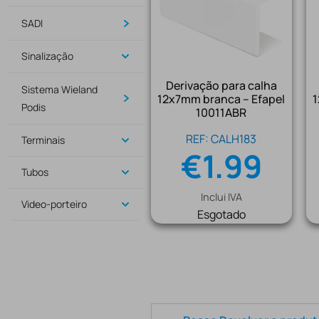
SADI
Sinalização
Derivação para calha
Sistema Wieland
12x7mm branca – Efapel
1
Podis
10011ABR
REF: CALH183
Terminais
€
1.99
Tubos
Inclui IVA
Video-porteiro
Esgotado