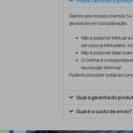
Posso Devolver o produ
Damos aos nossos clientes 14 d
deverá ter em consideração:
Não é possível efetuar a
serviços já efetuados, in
Não é possível fazer a d
O cliente é o responsáve
devolução terminar.
Poderá consultar todas as cond
Qual a garantia do produ
Qual é o custo de envio?