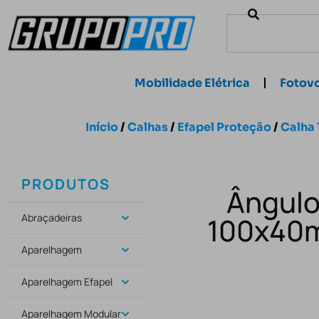
Mobilidade Elétrica
Fotovo
Início
/
Calhas
/
Efapel Proteção
/
Calha
PRODUTOS
Ângulo 
Abraçadeiras
100x40m
Aparelhagem
Aparelhagem Efapel
Aparelhagem Modular