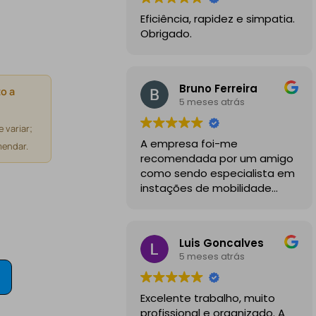
Eficiência, rapidez e simpatia.
Obrigado.
Bruno Ferreira
o a
5 meses atrás
 variar;
A empresa foi-me
endar.
recomendada por um amigo
como sendo especialista em
instações de mobilidade
elétrica e desde o inicio
foram sempre bastante
profissionais, comunicativos e
Luis Goncalves
disponiveis para todas as
5 meses atrás
minhas dúvidas.
A instalação de tomada
Excelente trabalho, muito
reforçada em garagem
profissional e organizado. A