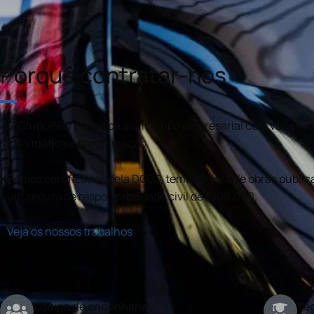
Porquê contratar-nos
O GrupoPRO pertence a um grupo empresarial com várias val
informática e programação.
Somos certificados pela DGEG, temos alvará de obras publica
um seguro de responsabilidade civil de €100.000.
Veja os nossos trabalhos
Equipa de engenharia
Téc