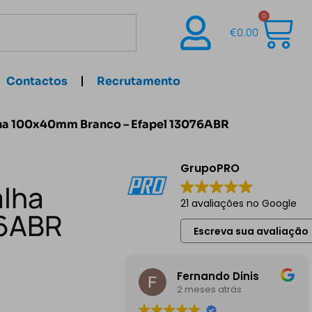
0
€
0.00
Contactos
Recrutamento
alha 100x40mm Branco – Efapel 13076ABR
GrupoPRO
alha
21 avaliações no Google
76ABR
Escreva sua avaliação
Fernando Dinis
2 meses atrás