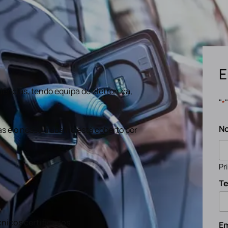
E
ências, tendo equipa de eletronica,
"
*
N
s e o nosso trabalho está coberto por
Pr
Te
nicos certificados
Em