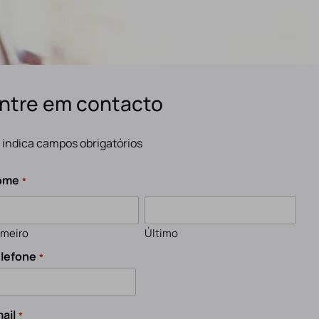
ntre em contacto
" indica campos obrigatórios
ome
*
imeiro
Último
lefone
*
ail
*