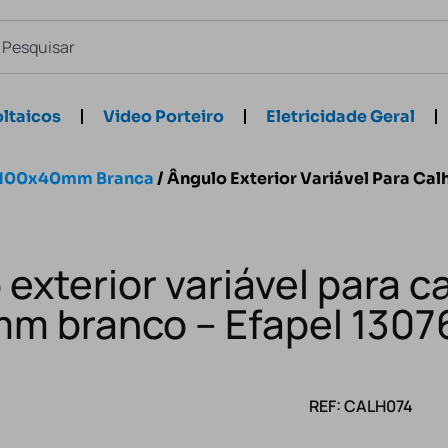
ltaicos
Video Porteiro
Eletricidade Geral
 100x40mm Branca
/ Ângulo Exterior Variável Para C
exterior variável para c
m branco – Efapel 130
REF: CALH074