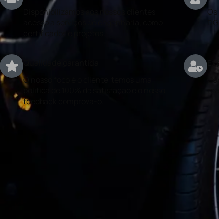
Disponibilizamos aos nossos clientes
Os 
acesso a serviços de engenharia, como
DG
certificados e projetos.
Qualidade garantida
Exp
O nosso foco é o cliente, temos uma
Con
politica de 100% de satisfação e o nosso
rea
feedback comprova-o.