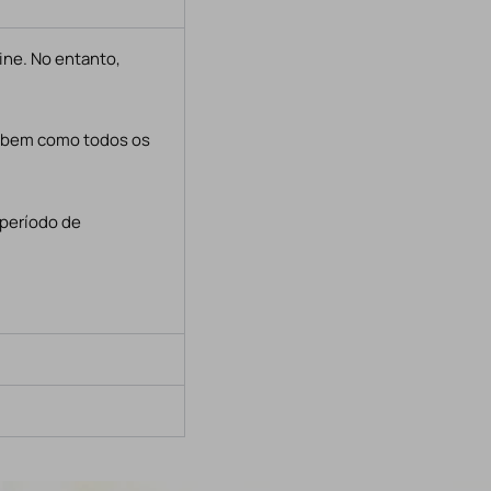
ine. No entanto,
, bem como todos os
 período de