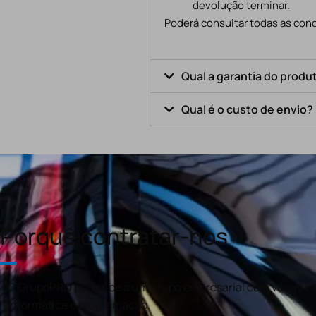
devolução terminar.
Poderá consultar todas as cond
Qual a garantia do produ
Qual é o custo de envio?
Porquê contratar-nos
O GrupoPRO pertence a um grupo empresarial com várias val
informática e programação.