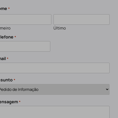
ome
*
imeiro
Último
lefone
*
ail
*
ssunto
*
ensagem
*