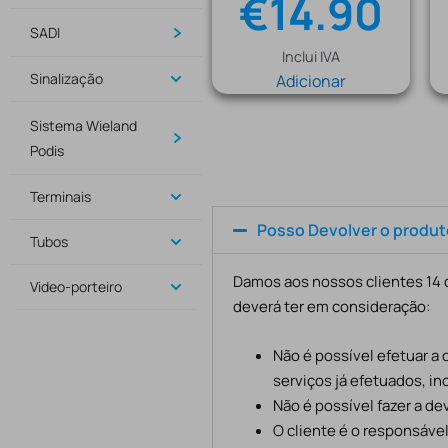
€
14.90
SADI
Inclui IVA
Sinalização
Adicionar
Sistema Wieland
Podis
Terminais
Posso Devolver o produ
Tubos
Damos aos nossos clientes 14 d
Video-porteiro
deverá ter em consideração:
Não é possível efetuar a
serviços já efetuados, in
Não é possível fazer a d
O cliente é o responsáve