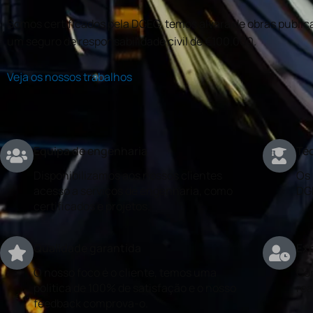
Somos certificados pela DGEG, temos alvará de obras publica
um seguro de responsabilidade civil de €100.000.
Veja os nossos trabalhos
Equipa de engenharia
Téc
Disponibilizamos aos nossos clientes
Os 
acesso a serviços de engenharia, como
DG
certificados e projetos.
Qualidade garantida
Exp
O nosso foco é o cliente, temos uma
Con
politica de 100% de satisfação e o nosso
rea
feedback comprova-o.