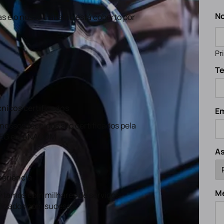
N
s e o nosso trabalho está coberto por
Pr
Te
nicos certificados
Em
nossos técnicos são certificados pela
EG e a ANACOM
A
eriência
M
tamos com milhares de serviços
lizados com sucesso.