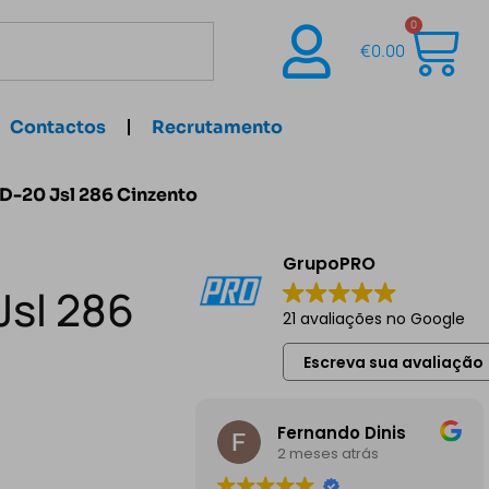
0
€
0.00
Contactos
Recrutamento
VD-20 Jsl 286 Cinzento
GrupoPRO
Jsl 286
21 avaliações no Google
Escreva sua avaliação
Fernando Dinis
2 meses atrás