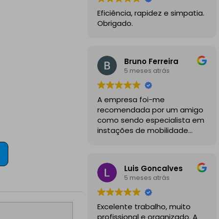
Eficiência, rapidez e simpatia.
Obrigado.
Bruno Ferreira
5 meses atrás
A empresa foi-me
recomendada por um amigo
como sendo especialista em
instações de mobilidade
elétrica e desde o inicio
foram sempre bastante
profissionais, comunicativos e
Luis Goncalves
disponiveis para todas as
5 meses atrás
minhas dúvidas.
A instalação de tomada
Excelente trabalho, muito
reforçada em garagem
profissional e organizado. A