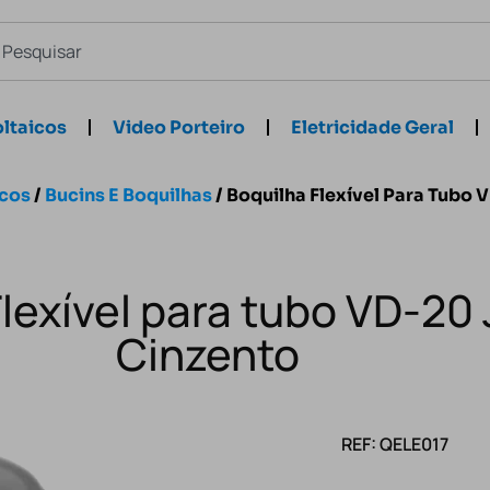
ltaicos
Video Porteiro
Eletricidade Geral
icos
/
Bucins E Boquilhas
/ Boquilha Flexível Para Tubo 
lexível para tubo VD-20 
Cinzento
REF: QELE017