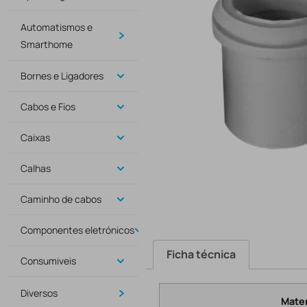
Automatismos e
Smarthome
Bornes e Ligadores
Cabos e Fios
Caixas
Calhas
Caminho de cabos
Componentes eletrónicos
Ficha técnica
Consumiveis
Diversos
Mater