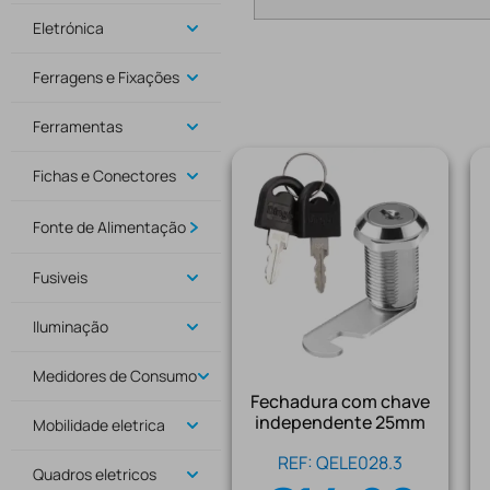
Eletrónica
Ferragens e Fixações
Ferramentas
Fichas e Conectores
Fonte de Alimentação
Fusiveis
Iluminação
Medidores de Consumo
Fechadura com chave
independente 25mm
Mobilidade eletrica
REF: QELE028.3
Quadros eletricos