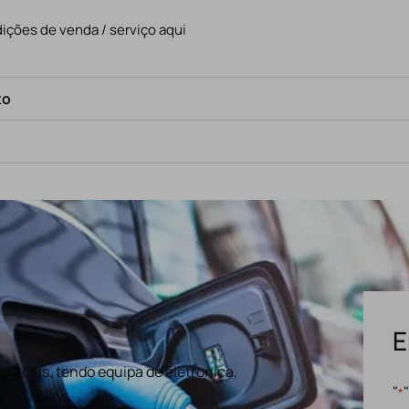
ições de venda / serviço aqui
to
E
ências, tendo equipa de eletronica,
"
*