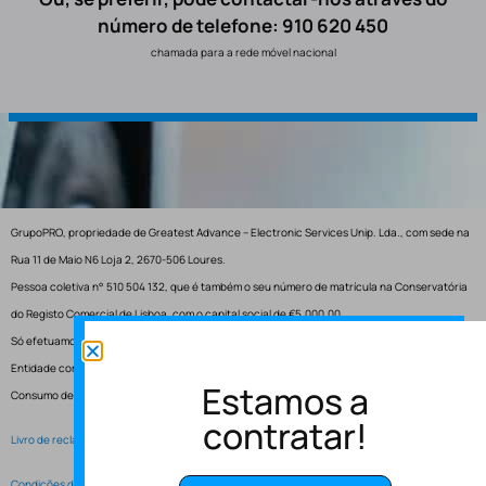
número de telefone: 910 620 450
chamada para a rede móvel nacional
GrupoPRO, propriedade de Greatest Advance – Electronic Services Unip. Lda., com sede na
Rua 11 de Maio N6 Loja 2, 2670-506 Loures.
Pessoa coletiva n° 510 504 132, que é também o seu número de matrícula na Conservatória
do Registo Comercial de Lisboa, com o capital social de €5.000,00.
Só efetuamos entregas em Portugal.
Entidade competente para resolução de conflitos – Centro de Arbitragem de Conflitos de
Estamos a
Consumo de Lisboa.
contratar!
Livro de reclamações electrónico
Condições de Serviço