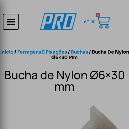
0
€
0.00
Início
/
Ferragens E Fixações
/
Buchas
/ Bucha De Nylon
Ø6×30 Mm
Bucha de Nylon Ø6×30
mm