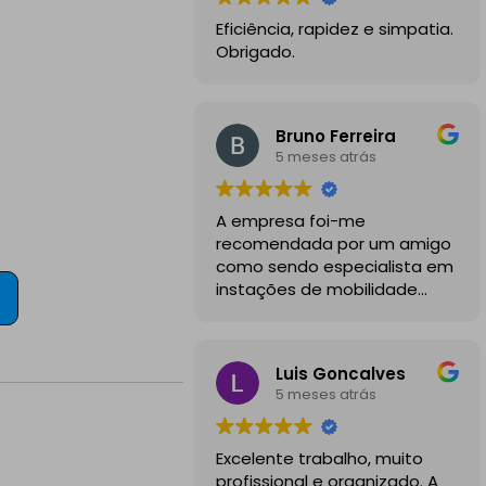
Eficiência, rapidez e simpatia.
Obrigado.
Bruno Ferreira
5 meses atrás
A empresa foi-me
recomendada por um amigo
como sendo especialista em
instações de mobilidade
elétrica e desde o inicio
foram sempre bastante
profissionais, comunicativos e
Luis Goncalves
disponiveis para todas as
5 meses atrás
minhas dúvidas.
A instalação de tomada
Excelente trabalho, muito
reforçada em garagem
profissional e organizado. A