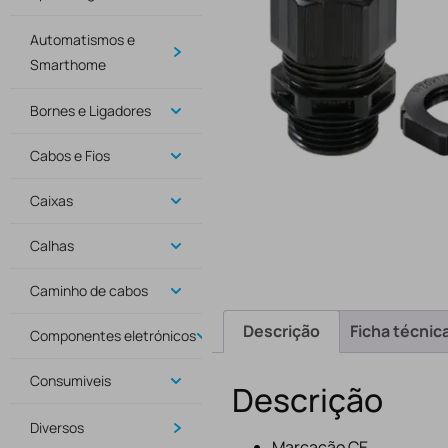
Automatismos e
Smarthome
Bornes e Ligadores
Cabos e Fios
Caixas
Calhas
Caminho de cabos
Descrição
Ficha técnic
Componentes eletrónicos
Consumiveis
Descrição
Diversos
Marcação CE