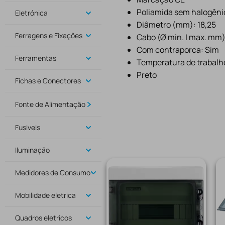
Poliamida sem halogêni
Eletrónica
Diâmetro (mm): 18,25
Ferragens e Fixações
Cabo (Ø min. | max. mm):
Com contraporca: Sim
Ferramentas
Temperatura de trabalh
Preto
Fichas e Conectores
Fonte de Alimentação
Fusiveis
Iluminação
Medidores de Consumo
Mobilidade eletrica
Quadros eletricos