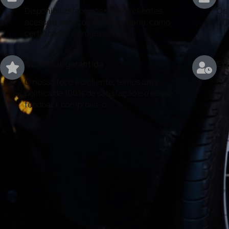
Disponibilizamos aos nossos clientes
Os 
acesso a serviços de engenharia, como
DG
certificados e projetos.
Qualidade garantida
Exp
O nosso foco é o cliente, temos uma
Con
politica de 100% de satisfação e o nosso
rea
feedback comprova-o.