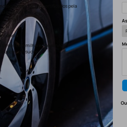
nossos técnicos são certificados pela
EG e a ANACOM
A
eriência
M
tamos com milhares de serviços
lizados com sucesso.
Ou