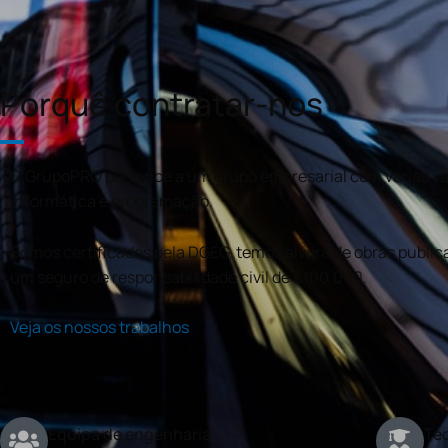
Porquê contratar-nos
O GrupoPRO pertence a um grupo empresarial com várias val
informática e programação.
Somos certificados pela DGEG, temos alvará de obras publica
um seguro de responsabilidade civil de €100.000.
Veja os nossos trabalhos
Equipa de engenharia
Téc