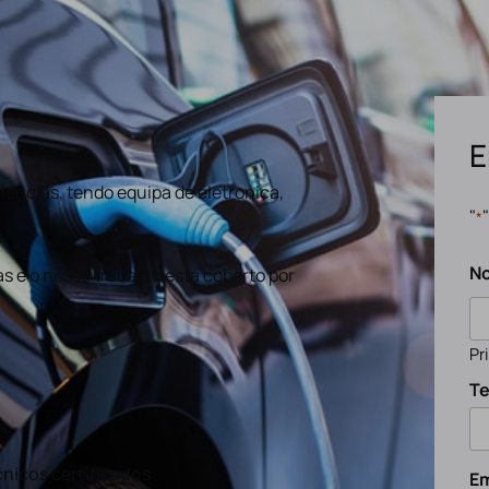
E
ências, tendo equipa de eletronica,
"
*
N
s e o nosso trabalho está coberto por
Pr
Te
nicos certificados
Em