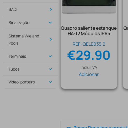
SADI
Sinalização
Quadro saliente estanque
Qu
HA-12 Módulos IP65
Sistema Wieland
Podis
REF: QELE035.2
€
29.90
Terminais
Inclui IVA
Tubos
Adicionar
Video-porteiro
Posso Devolver o produ