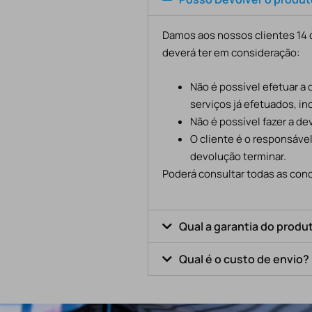
Damos aos nossos clientes 14 d
deverá ter em consideração:
Não é possível efetuar a
serviços já efetuados, in
Não é possível fazer a d
O cliente é o responsáve
devolução terminar.
Poderá consultar todas as cond
Qual a garantia do produ
Qual é o custo de envio?