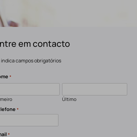
ntre em contacto
" indica campos obrigatórios
ome
*
imeiro
Último
lefone
*
ail
*