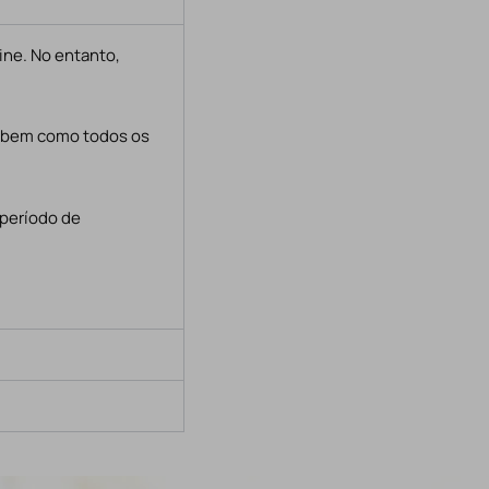
ine. No entanto,
, bem como todos os
 período de