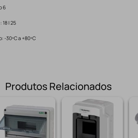
o 6
 18 | 25
o: -30ºC a +80ºC
Produtos Relacionados