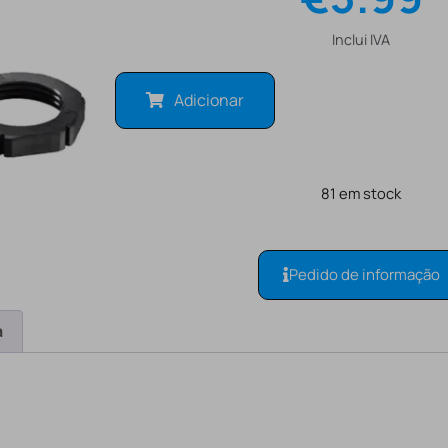
Inclui IVA
Adicionar
81 em stock
Pedido de informação
a