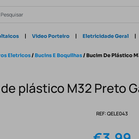
ltaicos
Video Porteiro
Eletricidade Geral
os Eletricos
/
Bucins E Boquilhas
/ Bucim De Plástico M
de plástico M32 Preto G
REF: QELE043
€
3.99