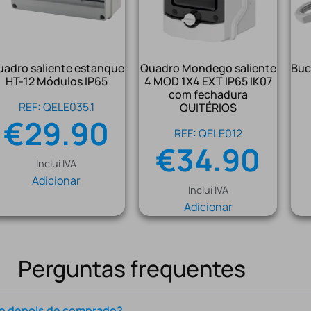
adro saliente estanque
Quadro Mondego saliente
Buc
HT-12 Módulos IP65
4 MOD 1X4 EXT IP65 IK07
com fechadura
REF: QELE035.1
QUITÉRIOS
€
29.90
REF: QELE012
€
34.90
Inclui IVA
Adicionar
Inclui IVA
Adicionar
Perguntas frequentes
to depois de comprado?