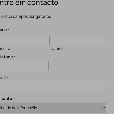
ntre em contacto
" indica campos obrigatórios
ome
*
imeiro
Último
lefone
*
ail
*
ssunto
*