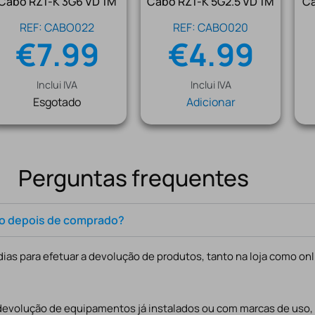
Cabo RZ1-K 3G6 VD 1M
Cabo RZ1-K 5G2.5 VD 1M
Ca
REF: CABO022
REF: CABO020
€
7.99
€
4.99
Inclui IVA
Inclui IVA
Esgotado
Adicionar
Perguntas frequentes
to depois de comprado?
ias para efetuar a devolução de produtos, tanto na loja como onl
 devolução de equipamentos já instalados ou com marcas de uso