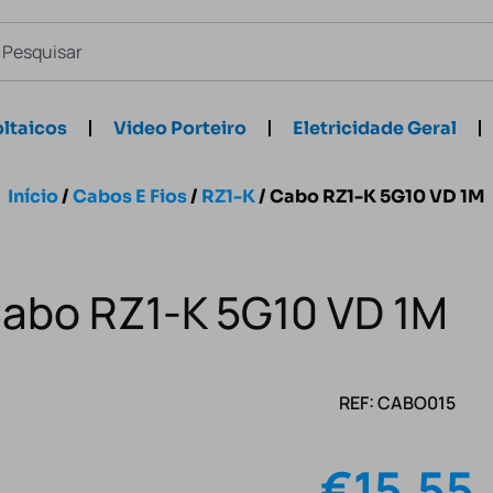
ltaicos
Video Porteiro
Eletricidade Geral
Início
/
Cabos E Fios
/
RZ1-K
/ Cabo RZ1-K 5G10 VD 1M
abo RZ1-K 5G10 VD 1M
REF: CABO015
€
15.55