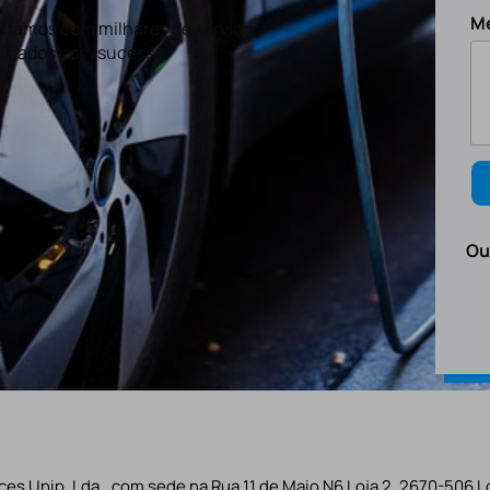
M
tamos com milhares de serviços
lizados com sucesso.
Ou
es Unip. Lda., com sede na Rua 11 de Maio N6 Loja 2, 2670-506 L