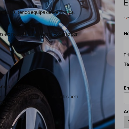
E
ências, tendo equipa de eletronica,
"
*
N
s e o nosso trabalho está coberto por
Pr
Te
nicos certificados
Em
nossos técnicos são certificados pela
EG e a ANACOM
A
eriência