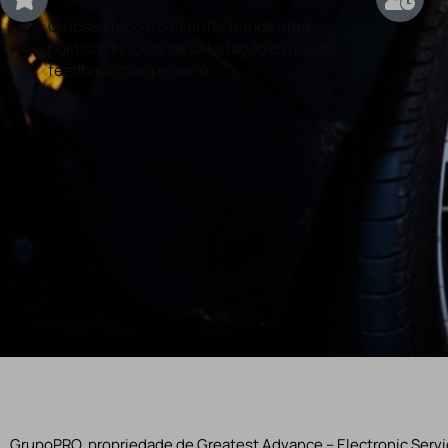
O nosso foco é o cliente, temos uma
Con
politica de 100% de satisfação e o nosso
rea
feedback comprova-o.
GrupoPRO, propriedade de Greatest Advance – Electronic Servic