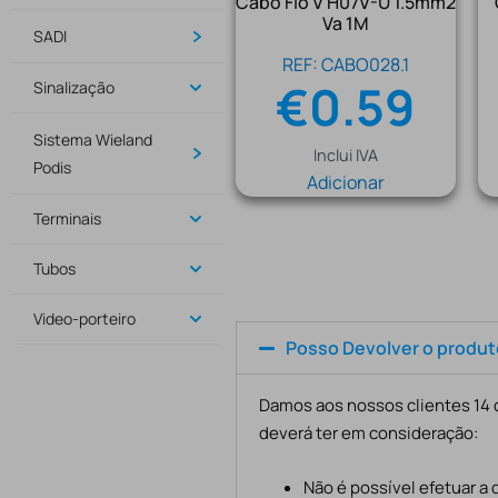
Cabo Fio V H07V-U 1.5mm2
Va 1M
SADI
REF: CABO028.1
€
0.59
Sinalização
Sistema Wieland
Inclui IVA
Podis
Adicionar
Terminais
Tubos
Video-porteiro
Posso Devolver o produ
Damos aos nossos clientes 14 d
deverá ter em consideração:
Não é possível efetuar a