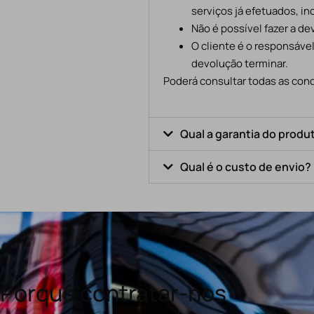
serviços já efetuados, in
Não é possível fazer a d
O cliente é o responsáve
devolução terminar.
Poderá consultar todas as cond
Qual a garantia do produ
Qual é o custo de envio?
Porquê contratar-nos