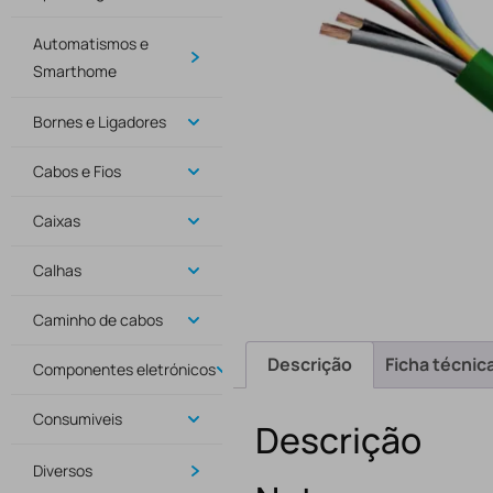
Automatismos e
Smarthome
Bornes e Ligadores
Cabos e Fios
Caixas
Calhas
Caminho de cabos
Descrição
Ficha técnic
Componentes eletrónicos
Consumiveis
Descrição
Diversos