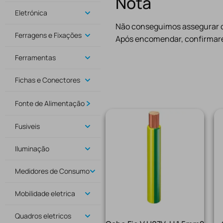
Nota
Eletrónica
Não conseguimos assegurar o 
Ferragens e Fixações
Após encomendar, confirmare
Ferramentas
Fichas e Conectores
Fonte de Alimentação
Fusiveis
Iluminação
Medidores de Consumo
Mobilidade eletrica
Quadros eletricos