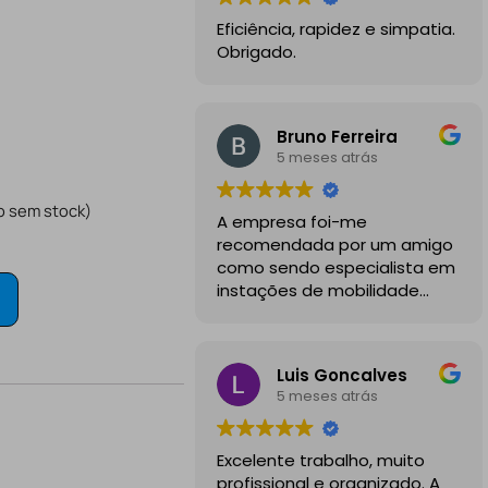
Eficiência, rapidez e simpatia.
Obrigado.
Bruno Ferreira
5 meses atrás
o sem stock)
A empresa foi-me
recomendada por um amigo
como sendo especialista em
instações de mobilidade
elétrica e desde o inicio
foram sempre bastante
profissionais, comunicativos e
Luis Goncalves
disponiveis para todas as
5 meses atrás
minhas dúvidas.
A instalação de tomada
Excelente trabalho, muito
reforçada em garagem
profissional e organizado. A