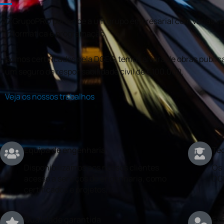
O GrupoPRO pertence a um grupo empresarial com várias val
informática e programação.
Somos certificados pela DGEG, temos alvará de obras publica
um seguro de responsabilidade civil de €100.000.
Veja os nossos trabalhos
Equipa de engenharia
Téc
Disponibilizamos aos nossos clientes
Os 
acesso a serviços de engenharia, como
DG
certificados e projetos.
Qualidade garantida
Exp