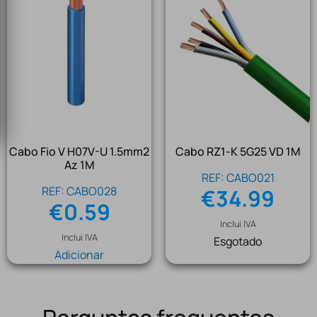
Cabo Fio V H07V-U 1.5mm2
Cabo RZ1-K 5G25 VD 1M
Az 1M
REF: CABO021
REF: CABO028
€
34.99
€
0.59
Inclui IVA
Inclui IVA
Esgotado
Adicionar