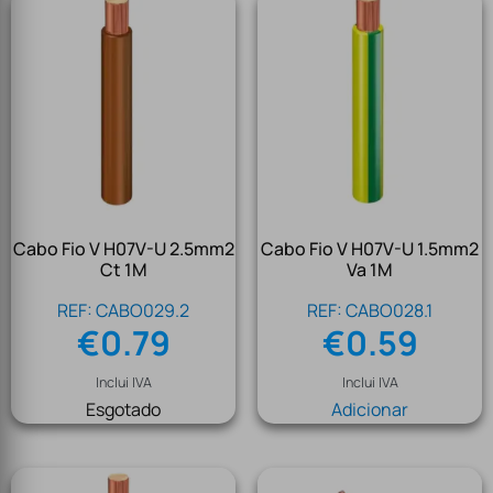
Cabo Fio V H07V-U 2.5mm2
Cabo Fio V H07V-U 1.5mm2
Ct 1M
Va 1M
REF: CABO029.2
REF: CABO028.1
€
0.79
€
0.59
Inclui IVA
Inclui IVA
Esgotado
Adicionar