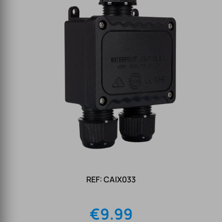
REF: CAIX033
€
9.99