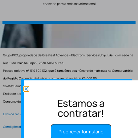
chamada para a rede móvel nacional
GrupoPRO, propriedade de Greatest Advance – Electronic Services Unip. Lda., com sede na
Rua 11 de Maio N6 Loja 2, 2670-506 Loures.
Pessoa coletiva n° 510 504 132, que é também o seu número de matrícula na Conservatória
do Registo Comercial de Lisboa, com o capital social de €5.000,00.
Só efetuamos entregas em Portugal.
Entidade competente para resolução de conflitos – Centro de Arbitragem de Conflitos de
Estamos a
Consumo de Lisboa.
contratar!
Livro de reclamações electrónico
Condições de Serviço
Preencher formulário