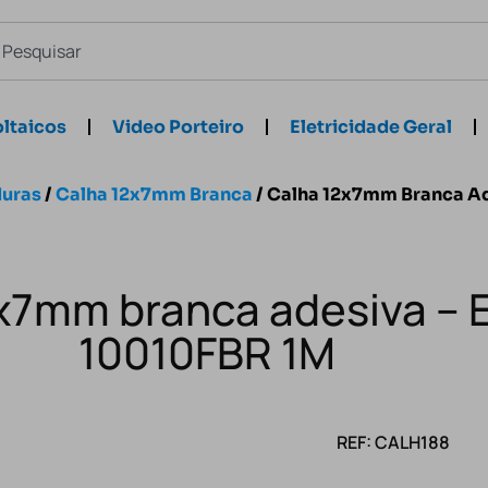
ltaicos
Video Porteiro
Eletricidade Geral
duras
/
Calha 12x7mm Branca
/ Calha 12x7mm Branca Ad
x7mm branca adesiva – 
10010FBR 1M
REF: CALH188