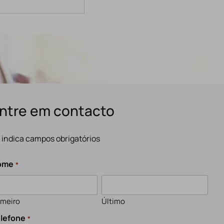
ntre em contacto
" indica campos obrigatórios
ome
*
imeiro
Último
lefone
*