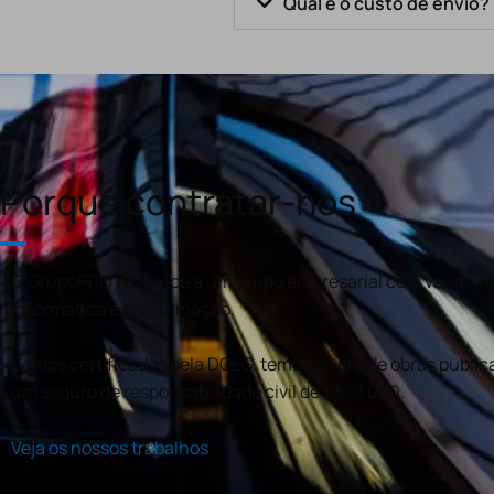
Qual é o custo de envio?
Porquê contratar-nos
O GrupoPRO pertence a um grupo empresarial com várias val
informática e programação.
Somos certificados pela DGEG, temos alvará de obras publica
um seguro de responsabilidade civil de €100.000.
Veja os nossos trabalhos