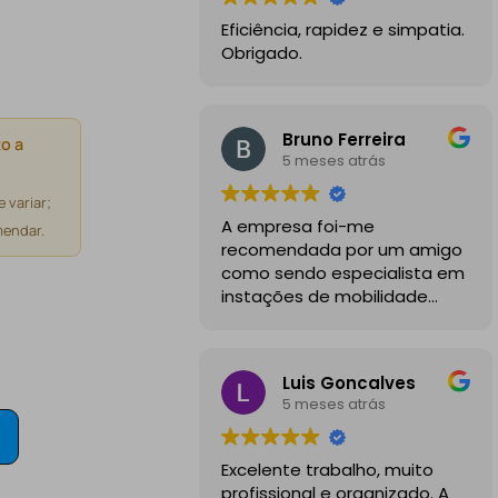
Eficiência, rapidez e simpatia.
Obrigado.
Bruno Ferreira
o a
5 meses atrás
 variar;
A empresa foi-me
endar.
recomendada por um amigo
como sendo especialista em
instações de mobilidade
elétrica e desde o inicio
foram sempre bastante
profissionais, comunicativos e
Luis Goncalves
disponiveis para todas as
5 meses atrás
minhas dúvidas.
A instalação de tomada
Excelente trabalho, muito
reforçada em garagem
profissional e organizado. A