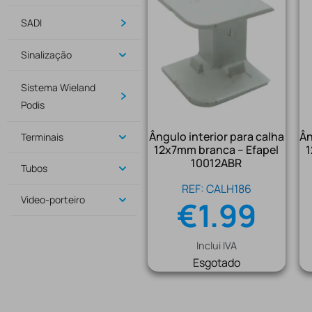
SADI
Sinalização
Sistema Wieland
Podis
Ângulo interior para calha
Ân
Terminais
12x7mm branca – Efapel
1
10012ABR
Tubos
REF: CALH186
Video-porteiro
€
1.99
Inclui IVA
Esgotado