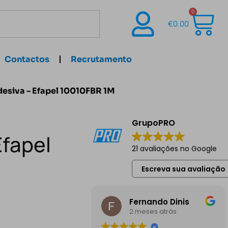
0
€
0.00
Contactos
Recrutamento
esiva – Efapel 10010FBR 1M
GrupoPRO
Efapel
21 avaliações no Google
Escreva sua avaliação
Fernando Dinis
2 meses atrás