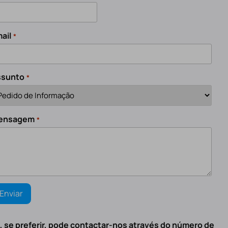
ail
*
ssunto
*
ensagem
*
, se preferir, pode contactar-nos através do número de