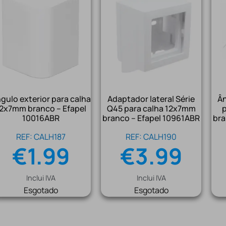
gulo exterior para calha
Adaptador lateral Série
Ân
2x7mm branco – Efapel
Q45 para calha 12x7mm
10016ABR
branco – Efapel 10961ABR
bra
REF: CALH187
REF: CALH190
€
1.99
€
3.99
Inclui IVA
Inclui IVA
Esgotado
Esgotado