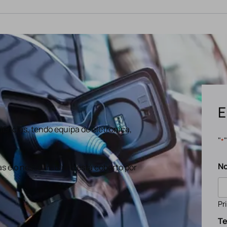
E
ências, tendo equipa de eletronica,
"
*
N
s e o nosso trabalho está coberto por
Pr
Te