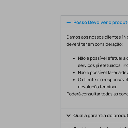
Posso Devolver o produ
Damos aos nossos clientes 14 d
deverá ter em consideração:
Não é possível efetuar a
serviços já efetuados, in
Não é possível fazer a d
O cliente é o responsáve
devolução terminar.
Poderá consultar todas as cond
Qual a garantia do produ