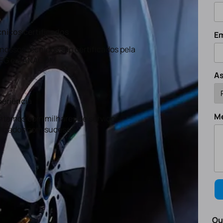
nicos certificados
Em
nossos técnicos são certificados pela
EG e a ANACOM
A
eriência
M
tamos com milhares de serviços
lizados com sucesso.
Ou