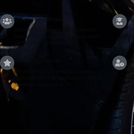
Equipa de engenharia
Téc
Disponibilizamos aos nossos clientes
Os 
acesso a serviços de engenharia, como
DG
certificados e projetos.
Qualidade garantida
Exp
O nosso foco é o cliente, temos uma
Con
politica de 100% de satisfação e o nosso
rea
feedback comprova-o.