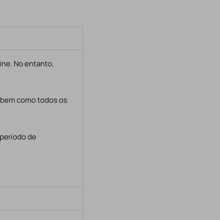
ine. No entanto,
, bem como todos os
 período de