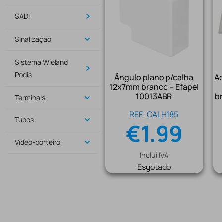
SADI
Sinalização
Sistema Wieland
Podis
Ângulo plano p/calha
Ad
12x7mm branco – Efapel
10013ABR
b
Terminais
REF: CALH185
Tubos
€
1.99
Video-porteiro
Inclui IVA
Esgotado