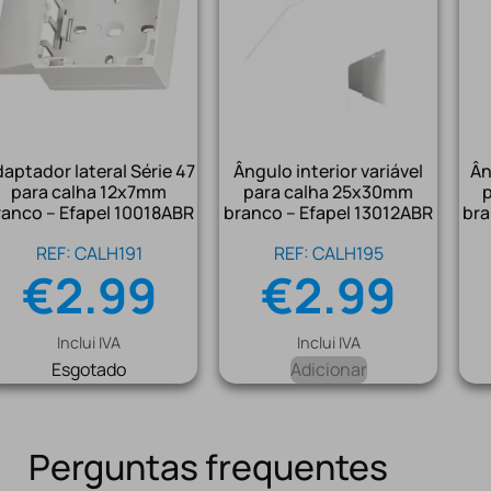
aptador lateral Série 47
Ângulo interior variável
Ân
para calha 12x7mm
para calha 25x30mm
ranco – Efapel 10018ABR
branco – Efapel 13012ABR
bra
REF: CALH191
REF: CALH195
€
2.99
€
2.99
Inclui IVA
Inclui IVA
Esgotado
Adicionar
Perguntas frequentes