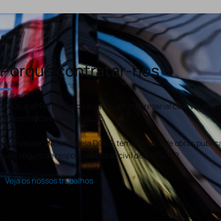
Porquê contratar-nos
O GrupoPRO pertence a um grupo empresarial com várias val
informática e programação.
Somos certificados pela DGEG, temos alvará de obras publica
um seguro de responsabilidade civil de €100.000.
Veja os nossos trabalhos