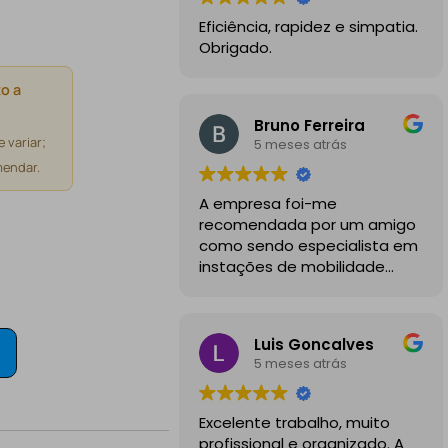
Eficiência, rapidez e simpatia.
Obrigado.
o a
Bruno Ferreira
 variar;
5 meses atrás
endar.
A empresa foi-me
recomendada por um amigo
como sendo especialista em
instações de mobilidade
elétrica e desde o inicio
foram sempre bastante
profissionais, comunicativos e
Luis Goncalves
disponiveis para todas as
5 meses atrás
minhas dúvidas.
A instalação de tomada
Excelente trabalho, muito
reforçada em garagem
profissional e organizado. A