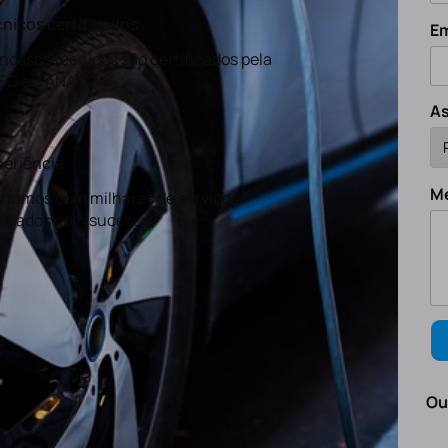
nicos certificados
Em
nossos técnicos são certificados pela
EG e a ANACOM
A
eriência
M
tamos com milhares de serviços
lizados com sucesso.
Ou