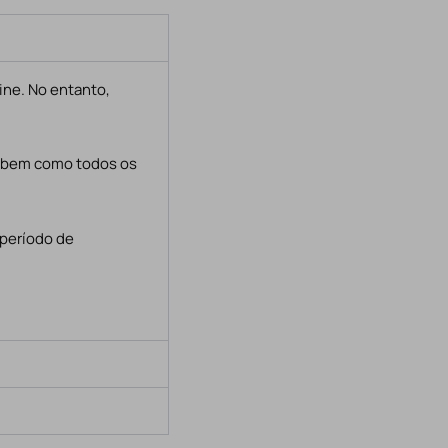
ine. No entanto,
, bem como todos os
 período de