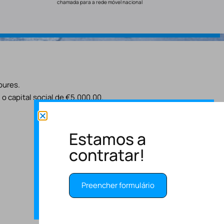
chamada para a rede móvel nacional
oures.
o capital social de €5.000,00.
Estamos a
contratar!
Preencher formulário