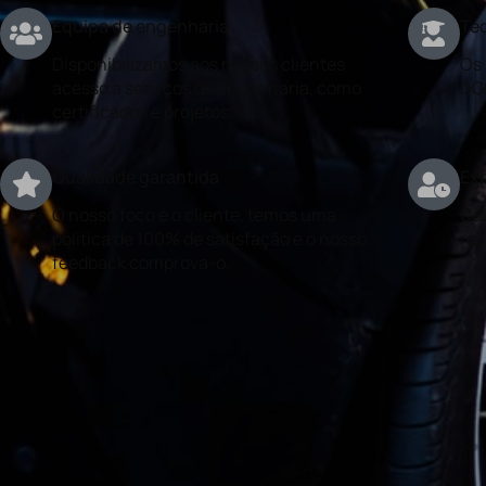
Equipa de engenharia
Téc
Disponibilizamos aos nossos clientes
Os 
acesso a serviços de engenharia, como
DG
certificados e projetos.
Qualidade garantida
Exp
O nosso foco é o cliente, temos uma
Con
politica de 100% de satisfação e o nosso
rea
feedback comprova-o.