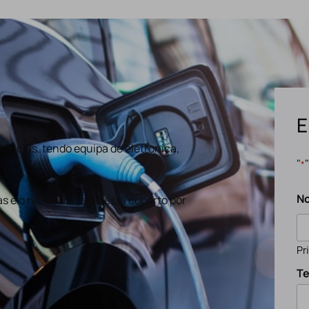
E
ências, tendo equipa de eletronica,
"
*
N
s e o nosso trabalho está coberto por
Pr
Te