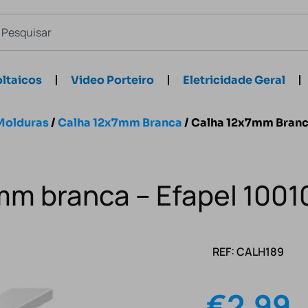
ltaicos
Video Porteiro
Eletricidade Geral
Molduras
/
Calha 12x7mm Branca
/ Calha 12x7mm Branc
mm branca – Efapel 100
REF: CALH189
€
2.99