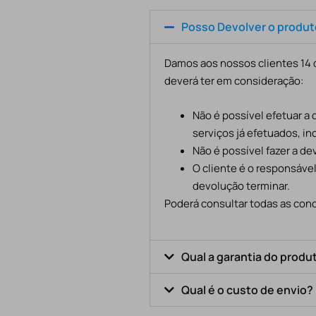
Posso Devolver o produ
Damos aos nossos clientes 14 d
deverá ter em consideração:
Não é possível efetuar a
serviços já efetuados, in
Não é possível fazer a d
O cliente é o responsáve
devolução terminar.
Poderá consultar todas as cond
Qual a garantia do produ
Qual é o custo de envio?