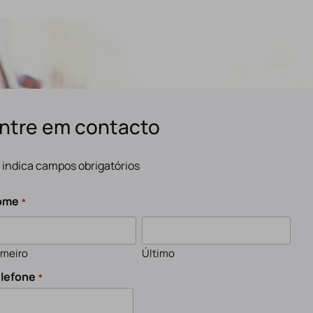
ntre em contacto
" indica campos obrigatórios
ome
*
imeiro
Último
lefone
*