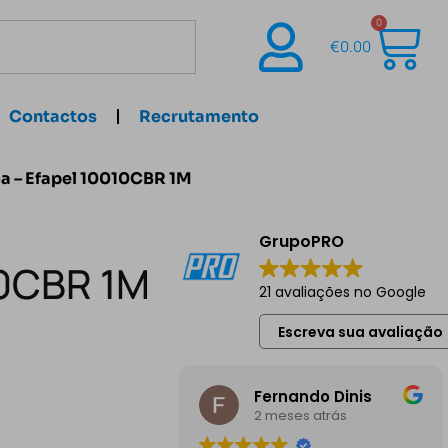
0
€
0.00
Contactos
Recrutamento
a – Efapel 10010CBR 1M
GrupoPRO
10CBR 1M
21 avaliações no Google
Escreva sua avaliação
Fernando Dinis
2 meses atrás