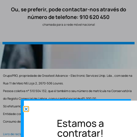
Ou, se preferir, pode contactar-nos através do
número de telefone: 910 620 450
chamada para a rede móvel nacional
GrupoPRO, propriedade de Greatest Advance – Electronic Services Unip. Lda., com sede na
Rua 11 de Maio N6 Loja 2, 2670-506 Loures.
Pessoa coletiva n° 510 504 132, que é também o seu número de matrícula na Conservatória
do Registo Comercial de Lisboa, com o capital social de €5.000,00.
Só efetuamos entregas em Portugal.
Entidade competente para resolução de conflitos – Centro de Arbitragem de Conflitos de
Estamos a
Consumo de Lisboa.
contratar!
Livro de reclamações electrónico