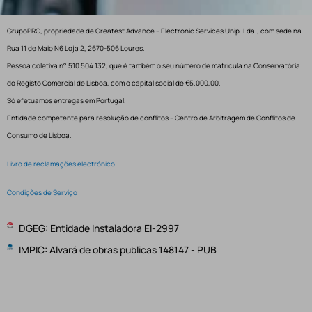
GrupoPRO, propriedade de Greatest Advance – Electronic Services Unip. Lda., com sede na
Rua 11 de Maio N6 Loja 2, 2670-506 Loures.
Pessoa coletiva n° 510 504 132, que é também o seu número de matrícula na Conservatória
do Registo Comercial de Lisboa, com o capital social de €5.000,00.
Só efetuamos entregas em Portugal.
Entidade competente para resolução de conflitos – Centro de Arbitragem de Conflitos de
Consumo de Lisboa.
Livro de reclamações electrónico
Condições de Serviço
DGEG: Entidade Instaladora EI-2997
IMPIC: Alvará de obras publicas 148147 - PUB