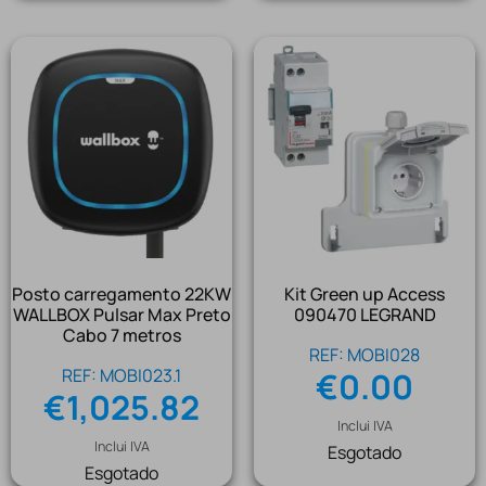
Posto carregamento 22KW
Kit Green up Access
WALLBOX Pulsar Max Preto
090470 LEGRAND
Cabo 7 metros
REF: MOBI028
REF: MOBI023.1
€
0.00
€
1,025.82
Inclui IVA
Inclui IVA
Esgotado
Esgotado