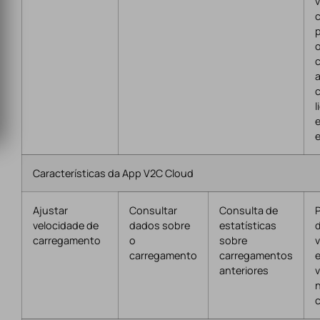
p
l
Características da App V2C Cloud
Ajustar
Consultar
Consulta de
P
velocidade de
dados sobre
estatísticas
d
carregamento
o
sobre
v
carregamento
carregamentos
e
anteriores