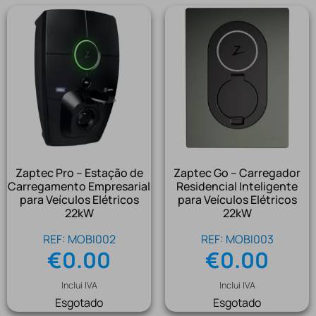
Zaptec Pro – Estação de
Zaptec Go – Carregador
Carregamento Empresarial
Residencial Inteligente
para Veículos Elétricos
para Veículos Elétricos
22kW
22kW
REF: MOBI002
REF: MOBI003
€
0.00
€
0.00
Inclui IVA
Inclui IVA
Esgotado
Esgotado