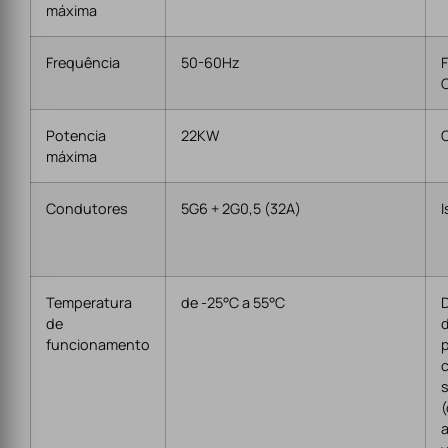
máxima
Frequência
50-60Hz
F
Potencia
22KW
máxima
Condutores
5G6 + 2G0,5 (32A)
Temperatura
de -25°C a 55°C
de
funcionamento
c
s
(