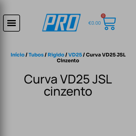
0
€
0.00
Início
/
Tubos
/
Rigido
/
VD25
/ Curva VD25 JSL
Cinzento
Curva VD25 JSL
cinzento