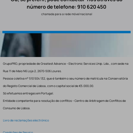
número de telefone: 910 620 450
chamada para a rede móvel nacional
GrupoPRO, propriedade de Greatest Advance – Electronic Services Unip. Lda., com sede na
Rua 11 de Maio N6 Loja 2, 2670-506 Loures.
Pessoa coletiva n° 510 504 132, que é também o seu número de matrícula na Conservatória
do Registo Comercial de Lisboa, com o capital social de €5.000,00.
Só efetuamos entregas em Portugal.
Entidade competente para resolução de conflitos – Centro de Arbitragem de Conflitos de
Consumo de Lisboa.
Livro de reclamações electrónico
Condições de Serviço