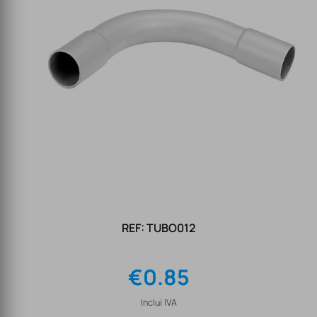
REF: TUBO012
€
0.85
Inclui IVA