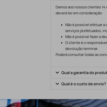
Damos aos nossos clientes 14 d
deverá ter em consideração:
Não é possível efetuar a
serviços já efetuados, in
Não é possível fazer a d
O cliente é o responsáve
devolução terminar.
Poderá consultar todas as cond
Qual a garantia do produ
Qual é o custo de envio?