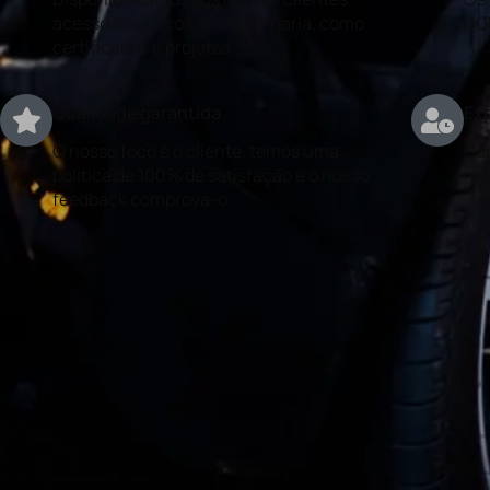
acesso a serviços de engenharia, como
DG
certificados e projetos.
Qualidade garantida
Exp
O nosso foco é o cliente, temos uma
Con
politica de 100% de satisfação e o nosso
rea
feedback comprova-o.