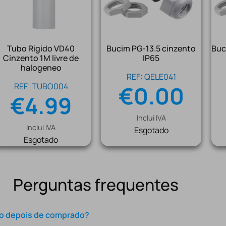
Tubo Rigido VD40
Bucim PG-13.5 cinzento
Buc
Cinzento 1M livre de
IP65
halogeneo
REF: QELE041
REF: TUBO004
€
0.00
€
4.99
Inclui IVA
Inclui IVA
Esgotado
Esgotado
Perguntas frequentes
to depois de comprado?