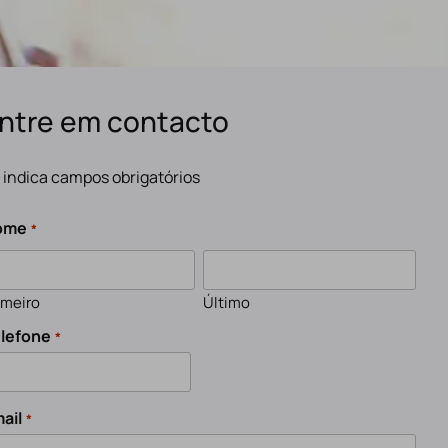
ntre em contacto
" indica campos obrigatórios
ome
*
imeiro
Último
lefone
*
ail
*