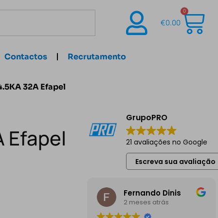
0
€
0.00
Contactos
Recrutamento
4.5KA 32A Efapel
GrupoPRO
A Efapel
21 avaliações no Google
Escreva sua avaliação
Fernando Dinis
2 meses atrás