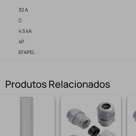
32 A
C
4.5 kA
4P
EFAPEL
Produtos Relacionados