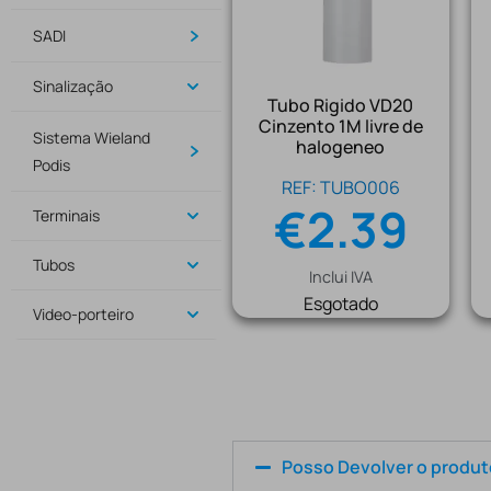
SADI
Sinalização
Tubo Rigido VD20
Cinzento 1M livre de
Sistema Wieland
halogeneo
Podis
REF: TUBO006
€
2.39
Terminais
Tubos
Inclui IVA
Esgotado
Video-porteiro
Posso Devolver o produ