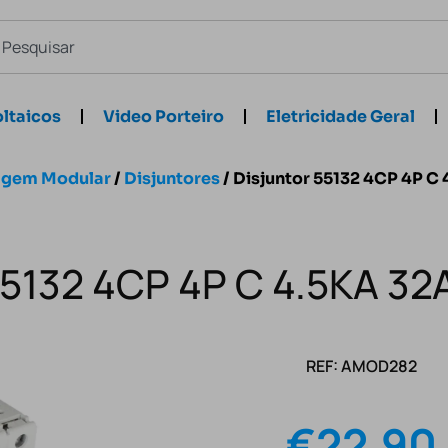
ltaicos
Video Porteiro
Eletricidade Geral
agem Modular
/
Disjuntores
/ Disjuntor 55132 4CP 4P C 
55132 4CP 4P C 4.5KA 32
REF: AMOD282
€
22.90