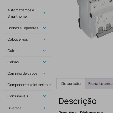
Automatismos e
Smarthome
Bornes e Ligadores
Cabos e Fios
Caixas
Calhas
Caminho de cabos
Descrição
Ficha técnic
Componentes eletrónicos
Consumiveis
Descrição
Diversos
Produtos - Disjuntores