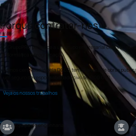
Porquê contratar-nos
O GrupoPRO pertence a um grupo empresarial com várias val
informática e programação.
Somos certificados pela DGEG, temos alvará de obras publica
um seguro de responsabilidade civil de €100.000.
Veja os nossos trabalhos
Equipa de engenharia
Téc
Disponibilizamos aos nossos clientes
Os 