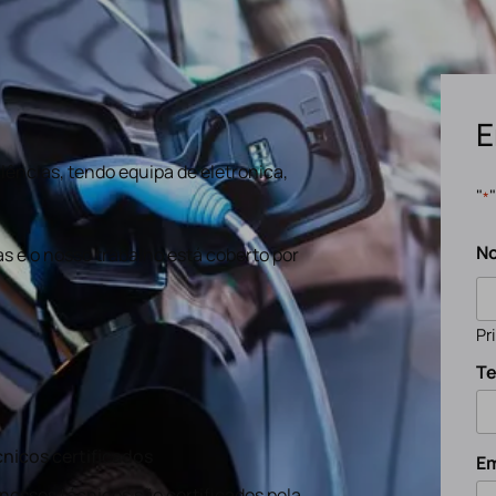
E
ências, tendo equipa de eletronica,
"
*
N
s e o nosso trabalho está coberto por
Pr
Te
nicos certificados
Em
nossos técnicos são certificados pela