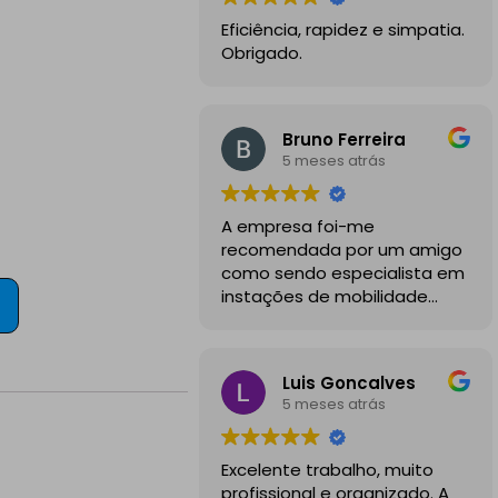
Eficiência, rapidez e simpatia.
Obrigado.
Bruno Ferreira
5 meses atrás
A empresa foi-me
recomendada por um amigo
como sendo especialista em
instações de mobilidade
elétrica e desde o inicio
foram sempre bastante
profissionais, comunicativos e
Luis Goncalves
disponiveis para todas as
5 meses atrás
minhas dúvidas.
A instalação de tomada
Excelente trabalho, muito
reforçada em garagem
profissional e organizado. A