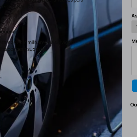
EG e a ANACOM
A
eriência
M
tamos com milhares de serviços
lizados com sucesso.
Ou