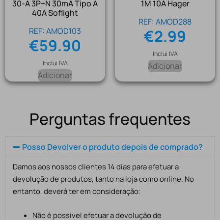
30-A 3P+N 30mA Tipo A
1M 10A Hager
40A Soflight
REF: AMOD288
REF: AMOD103
€
2.99
€
59.90
Inclui IVA
Inclui IVA
Adicionar
Adicionar
Perguntas frequentes
Posso Devolver o produto depois de comprado?
Damos aos nossos clientes 14 dias para efetuar a
devolução de produtos, tanto na loja como online. No
entanto, deverá ter em consideração:
Não é possível efetuar a devolução de