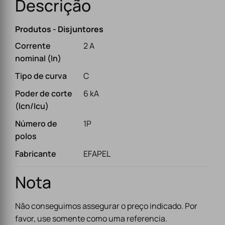
Descrição
Produtos - Disjuntores
Corrente
2 A
nominal (In)
Tipo de curva
C
Poder de corte
6 kA
(Icn/Icu)
Número de
1P
polos
Fabricante
EFAPEL
Nota
Não conseguimos assegurar o preço indicado. Por
favor, use somente como uma referencia.