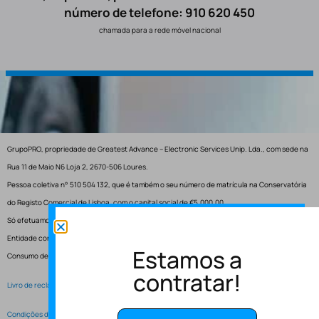
número de telefone: 910 620 450
chamada para a rede móvel nacional
GrupoPRO, propriedade de Greatest Advance – Electronic Services Unip. Lda., com sede na
Rua 11 de Maio N6 Loja 2, 2670-506 Loures.
Pessoa coletiva n° 510 504 132, que é também o seu número de matrícula na Conservatória
do Registo Comercial de Lisboa, com o capital social de €5.000,00.
Só efetuamos entregas em Portugal.
Entidade competente para resolução de conflitos – Centro de Arbitragem de Conflitos de
Estamos a
Consumo de Lisboa.
contratar!
Livro de reclamações electrónico
Condições de Serviço