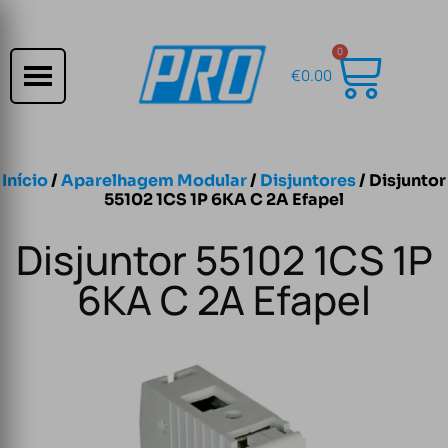
0
€
0.00
Início
/
Aparelhagem Modular
/
Disjuntores
/ Disjuntor
55102 1CS 1P 6KA C 2A Efapel
Disjuntor 55102 1CS 1P
6KA C 2A Efapel