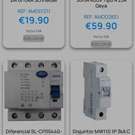
2M 6/10kA Schneider
30mA 400V Tipo A 25A
Geya
REF: AMOD121.1
REF: AMOD283.1
€
19.90
€
59.90
Inclui IVA
Inclui IVA
Adicionar
Adicionar
Diferencial SL-CP05440-
Disjuntor MW110 1P 3kA C