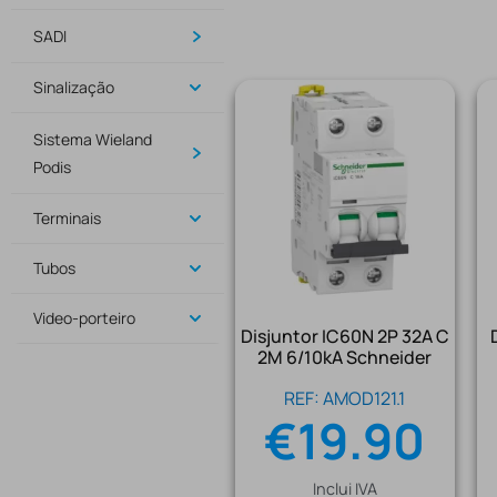
SADI
Sinalização
Sistema Wieland
Podis
Terminais
Tubos
Video-porteiro
Disjuntor IC60N 2P 32A C
2M 6/10kA Schneider
REF: AMOD121.1
€
19.90
Inclui IVA