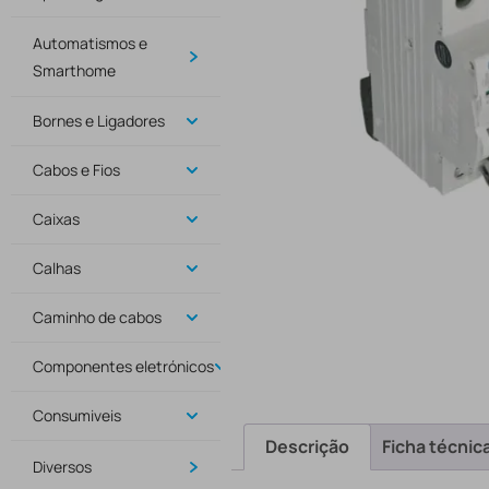
Automatismos e
Smarthome
Bornes e Ligadores
Cabos e Fios
Caixas
Calhas
Caminho de cabos
Componentes eletrónicos
Consumiveis
Descrição
Ficha técnic
Diversos