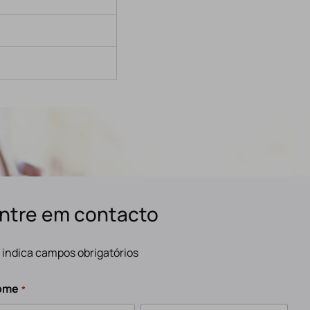
ntre em contacto
" indica campos obrigatórios
ome
*