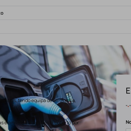
to
E
ências, tendo equipa de eletronica,
"
*
N
s e o nosso trabalho está coberto por