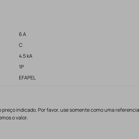
6 A
C
4.5 kA
1P
EFAPEL
preço indicado. Por favor, use somente como uma referencia
mos o valor.