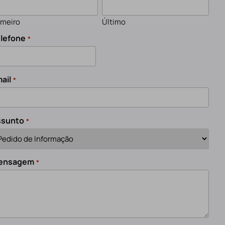
imeiro
Último
lefone
*
ail
*
ssunto
*
ensagem
*