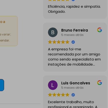
Eficiência, rapidez e simpatia.
Obrigado.
o a
Bruno Ferreira
 variar;
5 meses atrás
endar.
A empresa foi-me
recomendada por um amigo
como sendo especialista em
instações de mobilidade
elétrica e desde o inicio
foram sempre bastante
profissionais, comunicativos e
Luis Goncalves
disponiveis para todas as
5 meses atrás
minhas dúvidas.
A instalação de tomada
Excelente trabalho, muito
reforçada em garagem
profissional e organizado. A