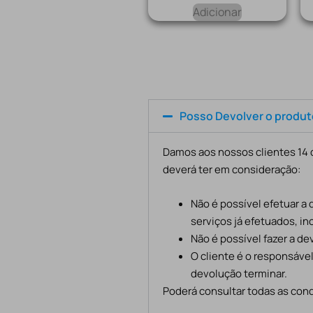
Adicionar
Posso Devolver o produ
Damos aos nossos clientes 14 d
deverá ter em consideração:
Não é possível efetuar a
serviços já efetuados, in
Não é possível fazer a d
O cliente é o responsáve
devolução terminar.
Poderá consultar todas as cond