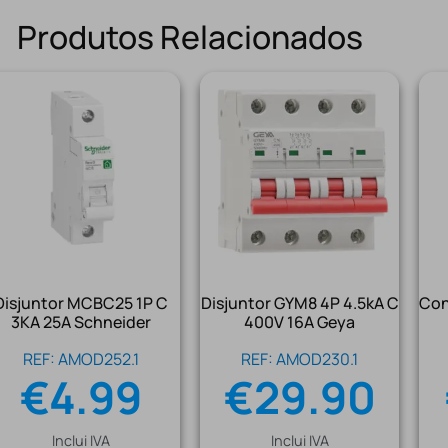
Produtos Relacionados
Disjuntor MCBC25 1P C
Disjuntor GYM8 4P 4.5kA C
Con
3KA 25A Schneider
400V 16A Geya
REF: AMOD252.1
REF: AMOD230.1
€
4.99
€
29.90
Inclui IVA
Inclui IVA