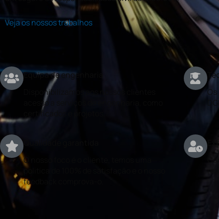
Veja os nossos trabalhos
Equipa de engenharia
Téc
Disponibilizamos aos nossos clientes
Os 
acesso a serviços de engenharia, como
DG
certificados e projetos.
Qualidade garantida
Exp
O nosso foco é o cliente, temos uma
Con
politica de 100% de satisfação e o nosso
rea
feedback comprova-o.