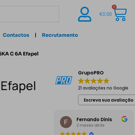
0
€
0.00
Contactos
Recrutamento
,5KA C 6A Efapel
GrupoPRO
 Efapel
21 avaliações no Google
Escreva sua avaliação
Fernando Dinis
2 meses atrás