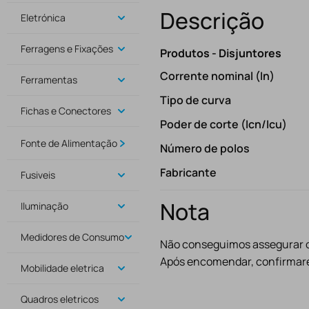
Descrição
Eletrónica
Ferragens e Fixações
Produtos - Disjuntores
Corrente nominal (In)
Ferramentas
Tipo de curva
Fichas e Conectores
Poder de corte (Icn/Icu)
Fonte de Alimentação
Número de polos
Fabricante
Fusiveis
Nota
Iluminação
Medidores de Consumo
Não conseguimos assegurar o 
Após encomendar, confirmare
Mobilidade eletrica
Quadros eletricos