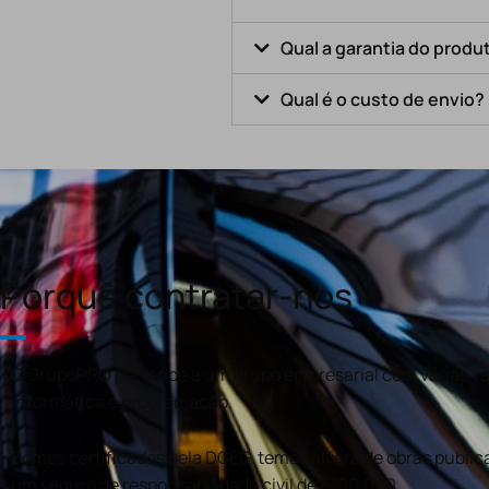
Qual a garantia do produ
Qual é o custo de envio?
Porquê contratar-nos
O GrupoPRO pertence a um grupo empresarial com várias val
informática e programação.
Somos certificados pela DGEG, temos alvará de obras publica
um seguro de responsabilidade civil de €100.000.