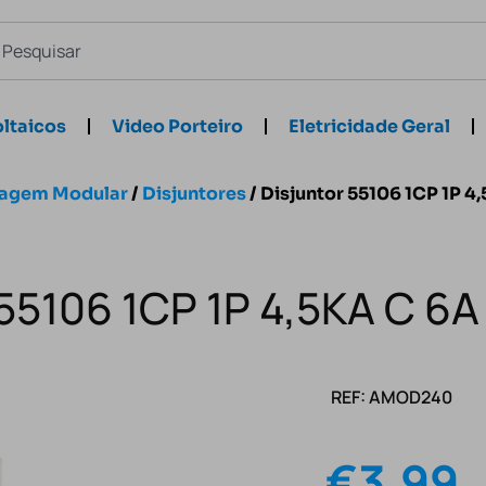
ltaicos
Video Porteiro
Eletricidade Geral
hagem Modular
/
Disjuntores
/ Disjuntor 55106 1CP 1P 4
 55106 1CP 1P 4,5KA C 6A
REF: AMOD240
€
3.99