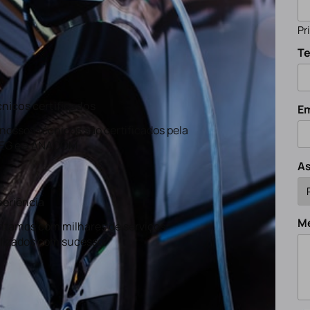
Pr
Te
nicos certificados
Em
nossos técnicos são certificados pela
EG e a ANACOM
A
eriência
M
tamos com milhares de serviços
lizados com sucesso.