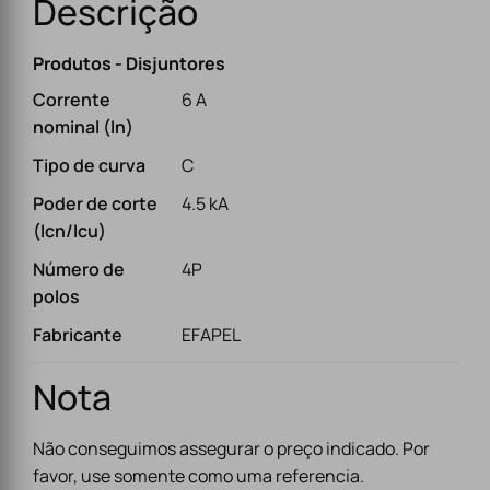
Descrição
Produtos - Disjuntores
Corrente
6 A
nominal (In)
Tipo de curva
C
Poder de corte
4.5 kA
(Icn/Icu)
Número de
4P
polos
Fabricante
EFAPEL
Nota
Não conseguimos assegurar o preço indicado. Por
favor, use somente como uma referencia.