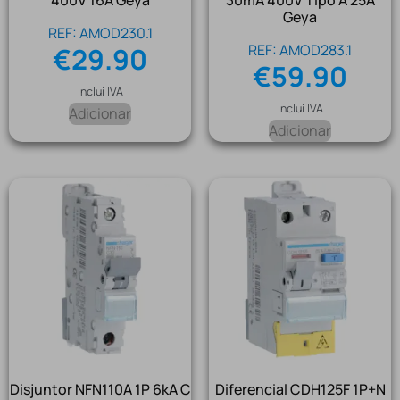
400V 16A Geya
30mA 400V Tipo A 25A
Geya
REF: AMOD230.1
REF: AMOD283.1
€
29.90
€
59.90
Inclui IVA
Inclui IVA
Adicionar
Adicionar
Disjuntor NFN110A 1P 6kA C
Diferencial CDH125F 1P+N