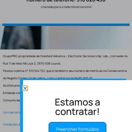
chamada para a rede móvel nacional
GrupoPRO, propriedade de Greatest Advance – Electronic Services Unip. Lda., com sede na
Rua 11 de Maio N6 Loja 2, 2670-506 Loures.
Pessoa coletiva n° 510 504 132, que é também o seu número de matrícula na Conservatória
do Registo Comercial de Lisboa, com o capital social de €5.000,00.
Só efetuamos entregas em Portugal.
Entidade competente para resolução de conflitos – Centro de Arbitragem de Conflitos de
Estamos a
Consumo de Lisboa.
contratar!
Livro de reclamações electrónico
Condições de Serviço
Preencher formulário