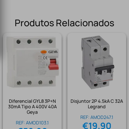
Produtos Relacionados
Diferencial GYL8 3P+N
Disjuntor 2P 4.5kA C 32A
30mA Tipo A 400V 40A
Legrand
Geya
REF: AMOD247.1
REF: AMOD103.1
€
19.90