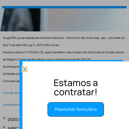
GrupoPRO, propriedade de Greatest Advance – Electronic Services Unip. Lda., com sede na
Rua 11 de Maio N6 Loja 2, 2670-506 Loures.
Pessoa coletiva n° 510 504 132, que é também o seu número de matrícula na Conservatória
do Registo Comercial de Lisboa, com o capital social de €5.000,00.
Só efetuamos entregas em Portugal.
Entidade competente para resolução de conflitos – Centro de Arbitragem de Conflitos de
Estamos a
Consumo de Lisboa.
contratar!
Livro de reclamações electrónico
Condições de Serviço
Preencher formulário
DGEG: Entidade Instaladora EI-2997
IMPIC: Alvará de obras publicas 148147 - PUB