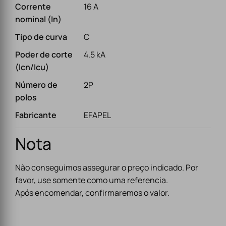
Corrente
16 A
nominal (In)
Tipo de curva
C
Poder de corte
4.5 kA
(Icn/Icu)
Número de
2P
polos
Fabricante
EFAPEL
Nota
Não conseguimos assegurar o preço indicado. Por
favor, use somente como uma referencia.
Após encomendar, confirmaremos o valor.