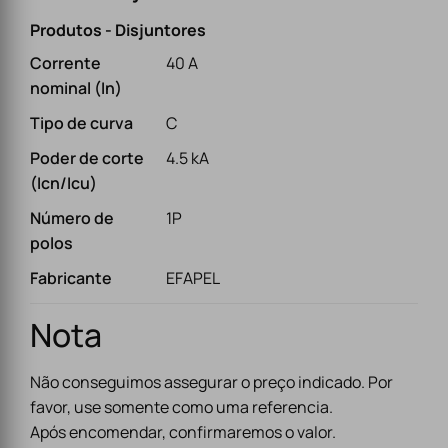
Produtos - Disjuntores
Corrente
40 A
nominal (In)
Tipo de curva
C
Poder de corte
4.5 kA
(Icn/Icu)
Número de
1P
polos
Fabricante
EFAPEL
Nota
Não conseguimos assegurar o preço indicado. Por
favor, use somente como uma referencia.
Após encomendar, confirmaremos o valor.