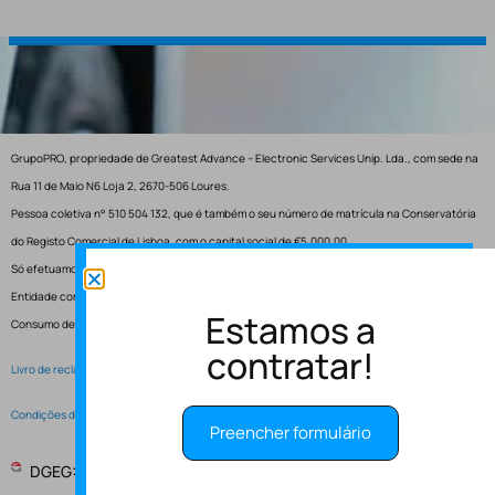
GrupoPRO, propriedade de Greatest Advance – Electronic Services Unip. Lda., com sede na
Rua 11 de Maio N6 Loja 2, 2670-506 Loures.
Pessoa coletiva n° 510 504 132, que é também o seu número de matrícula na Conservatória
do Registo Comercial de Lisboa, com o capital social de €5.000,00.
Só efetuamos entregas em Portugal.
Entidade competente para resolução de conflitos – Centro de Arbitragem de Conflitos de
Estamos a
Consumo de Lisboa.
contratar!
Livro de reclamações electrónico
Condições de Serviço
Preencher formulário
DGEG: Entidade Instaladora EI-2997