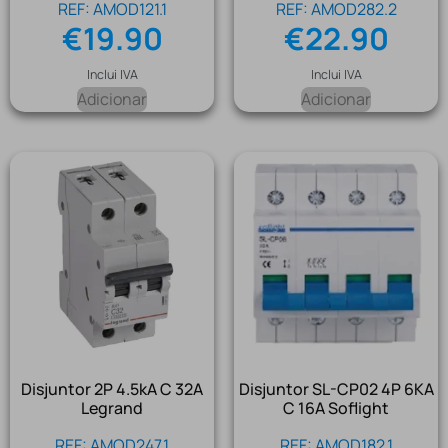
REF: AMOD121.1
REF: AMOD282.2
€
19.90
€
22.90
Inclui IVA
Inclui IVA
Adicionar
Adicionar
Disjuntor 2P 4.5kA C 32A
Disjuntor SL-CP02 4P 6KA
Legrand
C 16A Soflight
REF: AMOD247.1
REF: AMOD182.1